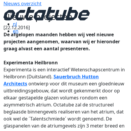
Nieuws overzicht
Nieuwe projecten
nl
[22.12.2016]
en
De afgelopen maanden hebben wij veel nieuwe
projecten aangenomen, waarvan wij er hieronder
graag alvast een aantal presenteren.
Experimenta Heilbronn
Experimenta is een interactief Wetenschapscentrum in
Heilbronn (Duitsland).
Sauerbruch Hutton
Architects
ontwierp voor dit museum een gloednieuw
uitbreidingsgebouw, dat wordt gekenmerkt door op
elkaar gestapelde glazen volumes rondom een
asymmetrisch atrium. Octatube zal de structureel
beglaasde binnengevels realiseren van het atrium, dat
ook wel de ´Talentschmiede´ wordt genoemd. De
glaspanelen van de atriumgevels zijn 3 meter breed en