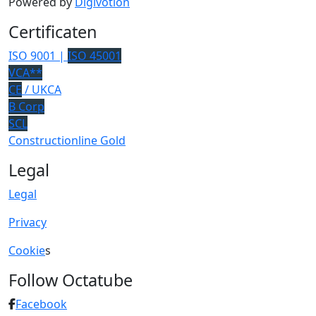
Powered by
Digivotion
Certificaten
ISO 9001 |
ISO 45001
VCA**
CE
/ UKCA
B Corp
SCL
Constructionline Gold
Legal
Legal
Privacy
Cookie
s
Follow Octatube
Facebook