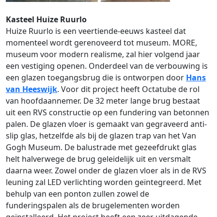
Kasteel Huize Ruurlo
Huize Ruurlo is een veertiende-eeuws kasteel dat
momenteel wordt gerenoveerd tot museum. MORE,
museum voor modern realisme, zal hier volgend jaar
een vestiging openen. Onderdeel van de verbouwing is
een glazen toegangsbrug die is ontworpen door
Hans
van Heeswijk
. Voor dit project heeft Octatube de rol
van hoofdaannemer. De 32 meter lange brug bestaat
uit een RVS constructie op een fundering van betonnen
palen. De glazen vloer is gemaakt van gegraveerd anti-
slip glas, hetzelfde als bij de glazen trap van het Van
Gogh Museum. De balustrade met gezeefdrukt glas
helt halverwege de brug geleidelijk uit en versmalt
daarna weer. Zowel onder de glazen vloer als in de RVS
leuning zal LED verlichting worden geïntegreerd. Met
behulp van een ponton zullen zowel de
funderingspalen als de brugelementen worden
geïnstalleerd. Het project heeft een zeer uitdagende