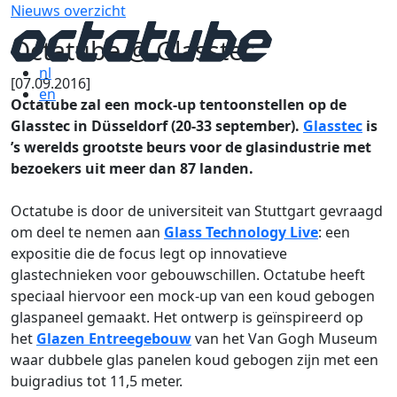
Nieuws overzicht
Octatube @ Glasstec
nl
[07.09.2016]
en
Octatube zal een mock-up tentoonstellen op de
Glasstec in Düsseldorf (20-33 september).
Glasstec
is
’s werelds grootste beurs voor de glasindustrie met
bezoekers uit meer dan 87 landen.
Octatube is door de universiteit van Stuttgart gevraagd
om deel te nemen aan
Glass Technology Live
: een
expositie die de focus legt op innovatieve
glastechnieken voor gebouwschillen. Octatube heeft
speciaal hiervoor een mock-up van een koud gebogen
glaspaneel gemaakt. Het ontwerp is geïnspireerd op
het
Glazen Entreegebouw
van het Van Gogh Museum
waar dubbele glas panelen koud gebogen zijn met een
buigradius tot 11,5 meter.