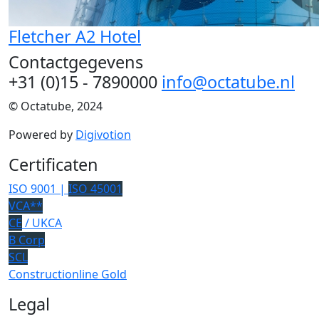
Fletcher A2 Hotel
Contactgegevens
+31 (0)15 - 7890000
info@octatube.nl
© Octatube, 2024
Powered by
Digivotion
Certificaten
ISO 9001 |
ISO 45001
VCA**
CE
/ UKCA
B Corp
SCL
Constructionline Gold
Legal