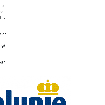
lle
de
 juli
eldt
m
ng)
van