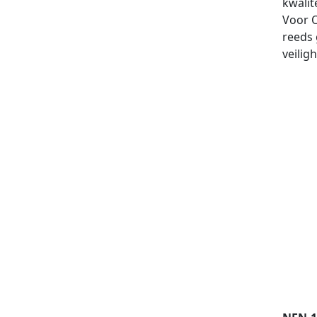
kwalit
Voor O
reeds
veili