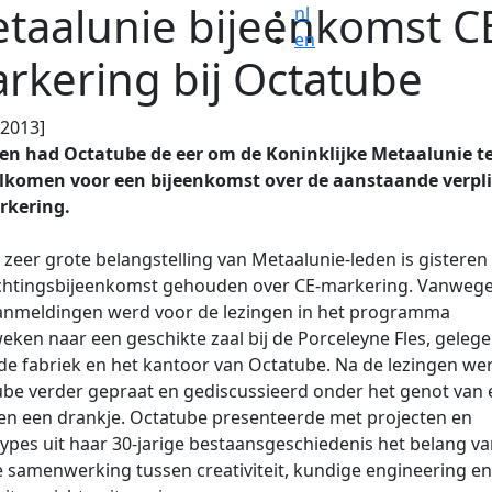
taalunie bijeenkomst C
nl
en
rkering bij Octatube
.2013]
ren had Octatube de eer om de Koninklijke Metaalunie t
lkomen voor een bijeenkomst over de aanstaande verpl
rkering.
zeer grote belangstelling van Metaalunie-leden is gisteren
ichtingsbijeenkomst gehouden over CE-markering. Vanweg
aanmeldingen werd voor de lezingen in het programma
eken naar een geschikte zaal bij de Porceleyne Fles, geleg
de fabriek en het kantoor van Octatube. Na de lezingen wer
be verder gepraat en gediscussieerd onder het genot van 
en een drankje. Octatube presenteerde met projecten en
ypes uit haar 30-jarige bestaansgeschiedenis het belang v
 samenwerking tussen creativiteit, kundige engineering en