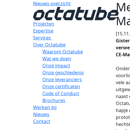
Me
Nieuws overzicht
Ma
Projecten
Expertise
[15.11
Services
Giste
Over Octatube
verwe
Waarom Octatube
CE-Ma
Wat we doen
Onze impact
Onder 
Onze geschiedenis
voorl
Onze leveranciers
vele 
Onze certificaten
uitgew
Code of Conduct
naast 
Brochures
Octatu
Werken bij
hapje 
Nieuws
protot
Contact
hechte