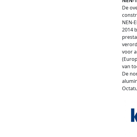
NEN-1
De ove
constr
NEN-EN
2014 b
presta
verord
voor 
(Euro
van to
De nor
alumin
Octatu