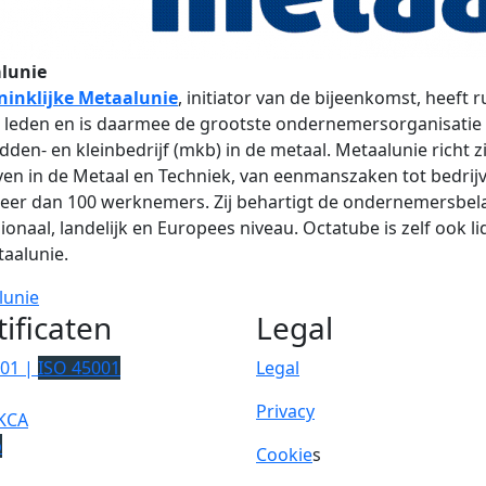
lunie
ninklijke Metaalunie
, initiator van de bijeenkomst, heeft 
 leden en is daarmee de grootste ondernemersorganisatie
dden- en kleinbedrijf (mkb) in de metaal. Metaalunie richt z
ven in de Metaal en Techniek, van eenmanszaken tot bedrij
eer dan 100 werknemers. Zij behartigt de ondernemersbe
ionaal, landelijk en Europees niveau. Octatube is zelf ook li
aalunie.
lunie
tificaten
Legal
001 |
ISO 45001
Legal
Privacy
KCA
p
Cookie
s