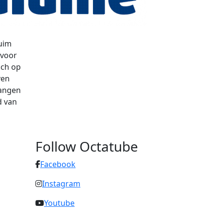
ruim
 voor
ich op
ven
langen
d van
Follow Octatube
Facebook
Instagram
Youtube