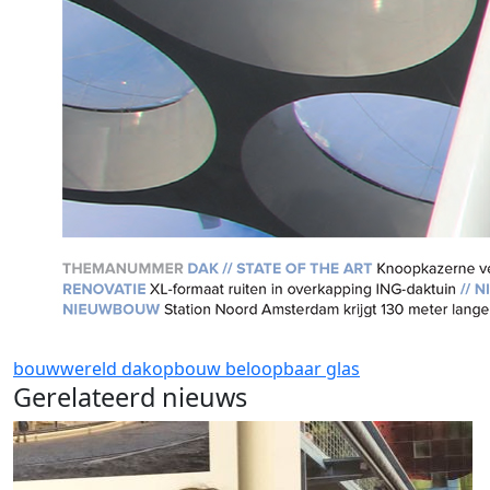
bouwwereld
dakopbouw
beloopbaar glas
Gerelateerd nieuws