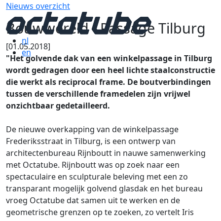
Nieuws overzicht
Bouwwereld - Passage Tilburg
nl
[01.05.2018]
en
"Het golvende dak van een winkelpassage in Tilburg
wordt gedragen door een heel lichte staalconstructie
die werkt als reciprocal frame. De boutverbindingen
tussen de verschillende framedelen zijn vrijwel
onzichtbaar gedetailleerd.
De nieuwe overkapping van de winkelpassage
Frederiksstraat in Tilburg, is een ontwerp van
architectenbureau Rijnboutt in nauwe samenwerking
met Octatube. Rijnboutt was op zoek naar een
spectaculaire en sculpturale beleving met een zo
transparant mogelijk golvend glasdak en het bureau
vroeg Octatube dat sa­men uit te werken en de
geometrische grenzen op te zoeken, zo vertelt Iris