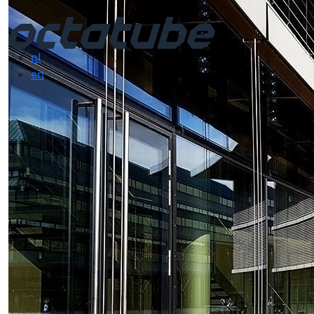
nl
en