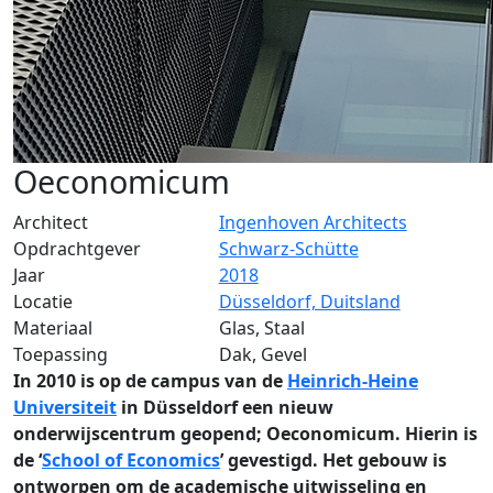
Oeconomicum
Architect
Ingenhoven Architects
Opdrachtgever
Schwarz-Schütte
Jaar
2018
Locatie
Düsseldorf, Duitsland
Materiaal
Glas, Staal
Toepassing
Dak, Gevel
In 2010 is op de campus van de
Heinrich-Heine
Universiteit
in Düsseldorf een nieuw
onderwijscentrum geopend; Oeconomicum. Hierin is
de ‘
School of Economics
’ gevestigd. Het gebouw is
ontworpen om de academische uitwisseling en