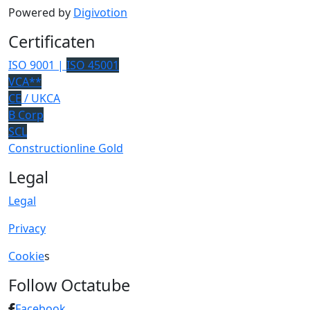
Powered by
Digivotion
Certificaten
ISO 9001 |
ISO 45001
VCA**
CE
/ UKCA
B Corp
SCL
Constructionline Gold
Legal
Legal
Privacy
Cookie
s
Follow Octatube
Facebook