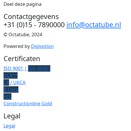
Deel deze pagina
Contactgegevens
+31 (0)15 - 7890000
info@octatube.nl
© Octatube, 2024
Powered by
Digivotion
Certificaten
ISO 9001 |
ISO 45001
VCA**
CE
/ UKCA
B Corp
SCL
Constructionline Gold
Legal
Legal