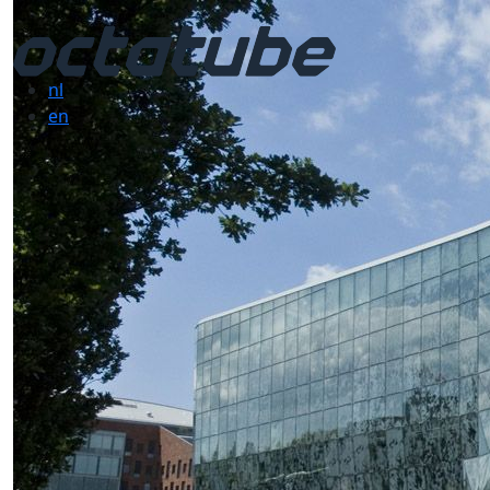
nl
en