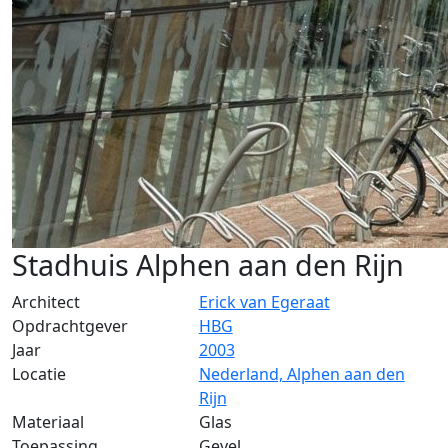
Stadhuis Alphen aan den Rijn
Architect
Erick van Egeraat
Opdrachtgever
HBG
Jaar
2003
Locatie
Nederland, Alphen aan den
Rijn
Materiaal
Glas
Toepassing
Gevel