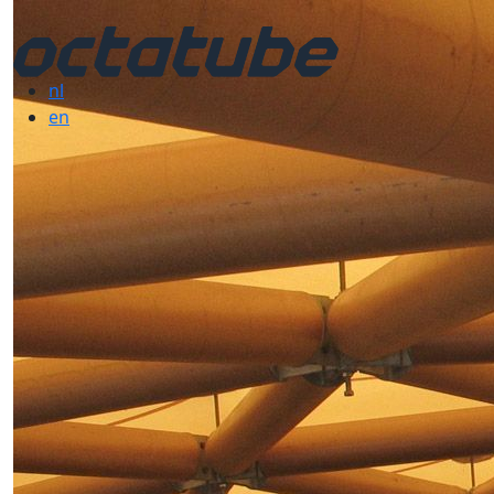
nl
en