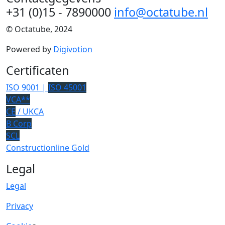
+31 (0)15 - 7890000
info@octatube.nl
© Octatube, 2024
Powered by
Digivotion
Certificaten
ISO 9001 |
ISO 45001
VCA**
CE
/ UKCA
B Corp
SCL
Constructionline Gold
Legal
Legal
Privacy