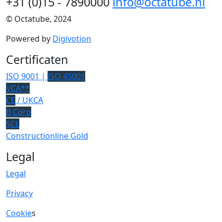
+31 (0)15 - 7890000
info@octatube.nl
© Octatube, 2024
Powered by
Digivotion
Certificaten
ISO 9001 |
ISO 45001
VCA**
CE
/ UKCA
B Corp
SCL
Constructionline Gold
Legal
Legal
Privacy
Cookie
s