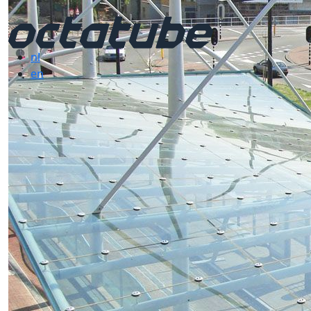
nl
en