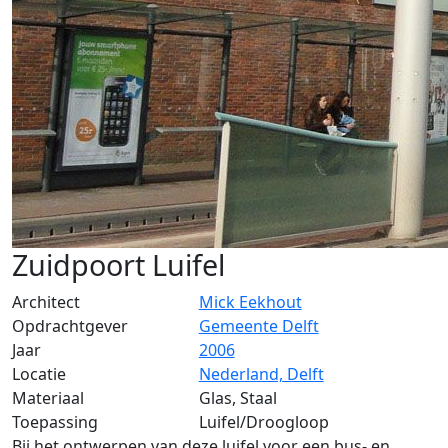
Zuidpoort Luifel
Architect
Mick Eekhout
Opdrachtgever
Gemeente Delft
Jaar
2006
Locatie
Nederland, Delft
Materiaal
Glas, Staal
Toepassing
Luifel/Droogloop
Bij het ontwerpen van deze luifel voor een bus- en