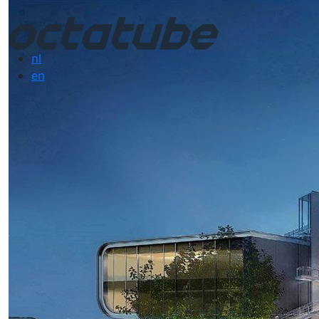
nl
en