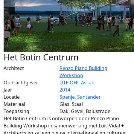
Het Botin Centrum
Architect
Renzo Piano Building
Workshop
Opdrachtgever
UTE OHL-Ascan
Jaar
2014
Locatie
Spanje, Santander
Materiaal
Glas, Staal
Toepassing
Dak, Gevel, Balustrade
Het Botin Centrum is ontworpen door Renzo Piano
Building Workshop in samenwerking met Luis Vidal +
Architects en zal een nieuw internationaal en cultureel