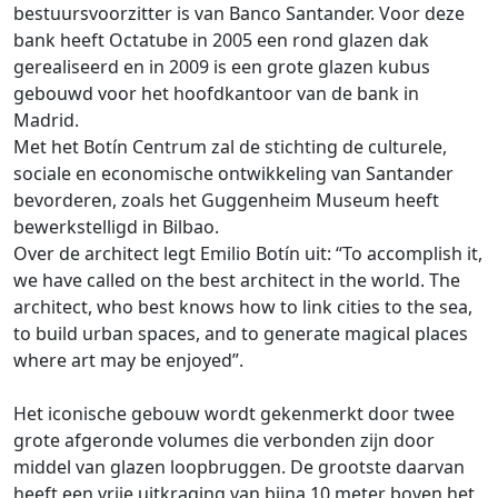
bestuursvoorzitter is van Banco Santander. Voor deze
bank heeft Octatube in 2005 een rond glazen dak
gerealiseerd en in 2009 is een grote glazen kubus
gebouwd voor het hoofdkantoor van de bank in
Madrid.
Met het Botín Centrum zal de stichting de culturele,
sociale en economische ontwikkeling van Santander
bevorderen, zoals het Guggenheim Museum heeft
bewerkstelligd in Bilbao.
Over de architect legt Emilio Botín uit: “To accomplish it,
we have called on the best architect in the world. The
architect, who best knows how to link cities to the sea,
to build urban spaces, and to generate magical places
where art may be enjoyed”.
Het iconische gebouw wordt gekenmerkt door twee
grote afgeronde volumes die verbonden zijn door
middel van glazen loopbruggen. De grootste daarvan
heeft een vrije uitkraging van bijna 10 meter boven het