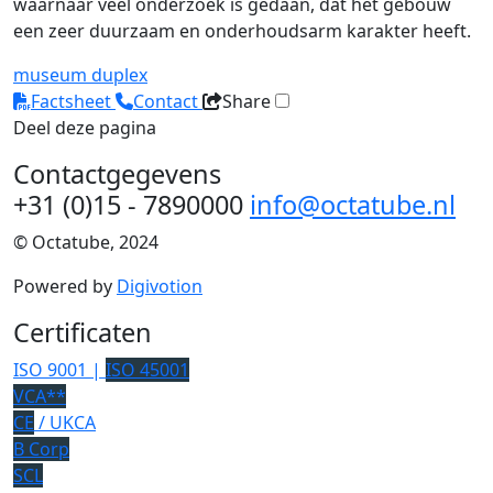
waarnaar veel onderzoek is gedaan, dat het gebouw
een zeer duurzaam en onderhoudsarm karakter heeft.
museum
duplex
Factsheet
Contact
Share
Deel deze pagina
Contactgegevens
+31 (0)15 - 7890000
info@octatube.nl
© Octatube, 2024
Powered by
Digivotion
Certificaten
ISO 9001 |
ISO 45001
VCA**
CE
/ UKCA
B Corp
SCL