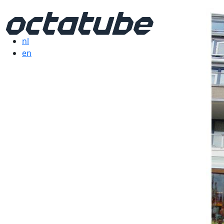
nl
en