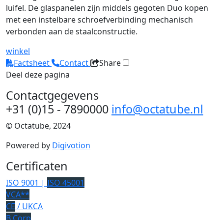
luifel. De glaspanelen zijn middels gegoten Duo kopen
met een instelbare schroefverbinding mechanisch
verbonden aan de staalconstructie.
winkel
Factsheet
Contact
Share
Deel deze pagina
Contactgegevens
+31 (0)15 - 7890000
info@octatube.nl
© Octatube, 2024
Powered by
Digivotion
Certificaten
ISO 9001 |
ISO 45001
VCA**
CE
/ UKCA
B Corp