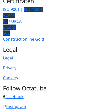
Certificaten
ISO 9001 |
ISO 45001
VCA**
CE
/ UKCA
B Corp
SCL
Constructionline Gold
Legal
Legal
Privacy
Cookie
s
Follow Octatube
Facebook
Instagram