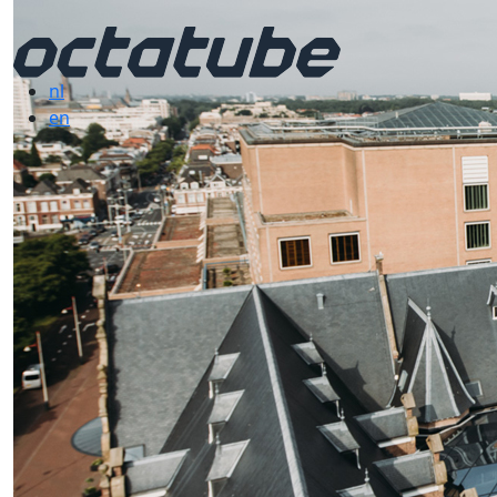
nl
en