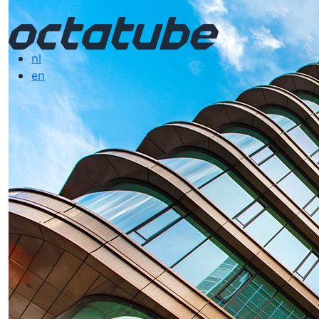
nl
en