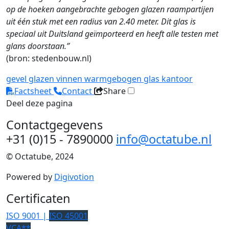
op de hoeken aangebrachte gebogen glazen raampartijen
uit één stuk met een radius van 2.40 meter. Dit glas is
speciaal uit Duitsland geïmporteerd en heeft alle testen met
glans doorstaan.”
(bron: stedenbouw.nl)
gevel
glazen vinnen
warmgebogen glas
kantoor
Factsheet
Contact
Share
Deel deze pagina
Contactgegevens
+31 (0)15 - 7890000
info@octatube.nl
© Octatube, 2024
Powered by
Digivotion
Certificaten
ISO 9001 |
ISO 45001
VCA**