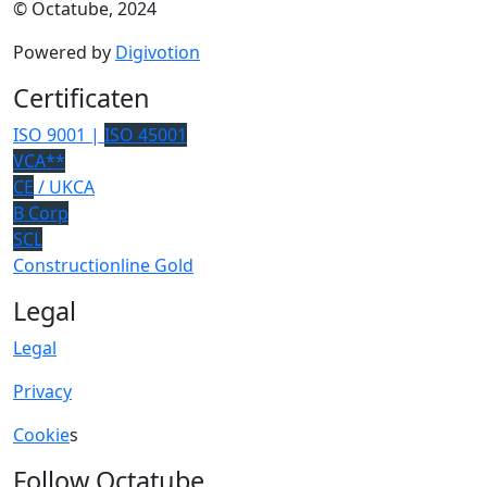
© Octatube, 2024
Powered by
Digivotion
Certificaten
ISO 9001 |
ISO 45001
VCA**
CE
/ UKCA
B Corp
SCL
Constructionline Gold
Legal
Legal
Privacy
Cookie
s
Follow Octatube