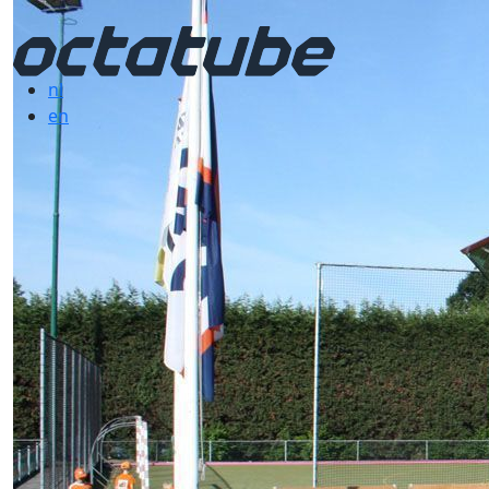
nl
en