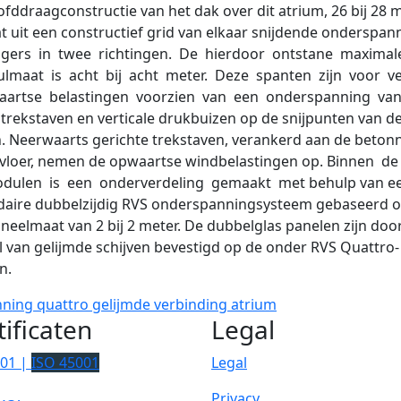
fddraagconstructie van het dak over dit atrium, 26 bij 28 m
t uit een constructief grid van elkaar snijdende onderspan
iggers in twee richtingen. De hierdoor ontstane maximal
maat is acht bij acht meter. Deze spanten zijn voor ve
aartse belastingen voorzien van een onderspanning va
trekstaven en verticale drukbuizen op de snijpunten van d
. Neerwaarts gerichte trekstaven, verankerd aan de beton
vloer, nemen de opwaartse windbelastingen op. Binnen d
dulen is een onderverdeling gemaakt met behulp van e
daire dubbelzijdig RVS onderspanningsysteem gebaseerd 
neelmaat van 2 bij 2 meter. De dubbelglas panelen zijn doo
 van gelijmde schijven bevestigd op de onder RVS Quattro-
n.
nning
quattro
gelijmde verbinding
atrium
tificaten
Legal
001 |
ISO 45001
Legal
Privacy