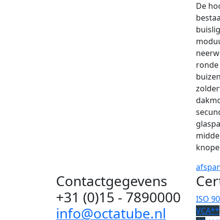
De hoo
bestaa
buisl
moduul
neerw
ronde 
buizen
zolder
dakmo
secun
glaspa
middel
knope
afspa
Contactgegevens
Cer
+31 (0)15 - 7890000
ISO 9
info@octatube.nl
VCA**