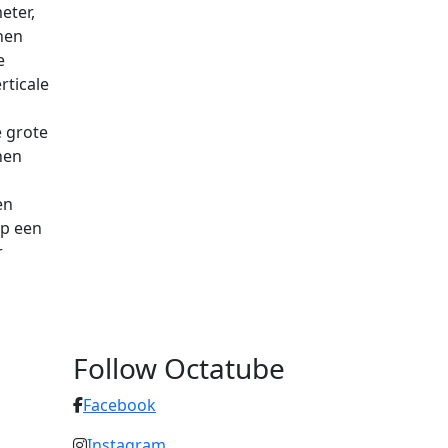
eter,
nen
e
rticale
n
e grote
nen
e
en
op een
r
Follow Octatube
Facebook
Instagram