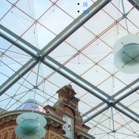
nl
en