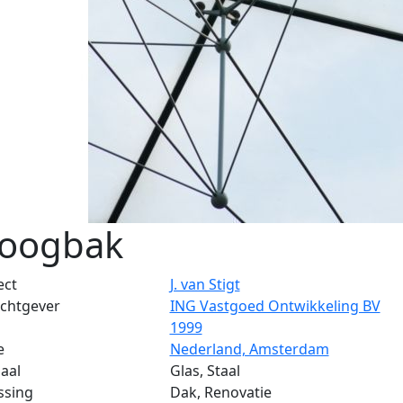
oogbak
ect
J. van Stigt
chtgever
ING Vastgoed Ontwikkeling BV
1999
e
Nederland, Amsterdam
aal
Glas, Staal
ssing
Dak, Renovatie