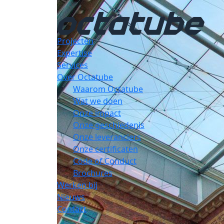
Projecten
Expertise
Services
Over Octatube
Waarom Octatube
Wat we doen
Onze impact
Onze geschiedenis
Onze leveranciers
Onze certificaten
Code of Conduct
Brochures
Werken bij
Nieuws
Contact