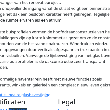
kvanger van het renovatieproject.
 onopvallende ingang vanaf de straat volgt een binnenstraa
e het dak een besloten karakter heeft gekregen. Tegelijker
de ruimte ervaren als een atrium.
te buisprofielen vormen de hoofddraagconstructie van he
akliggers zijn op korte kolommetjes gezet om zo de constr
e houden van de bestaande pakhuizen. Winddruk en windzui
n opgevangen door verticale afgespannen trekspanten in 
an visbuiken. Vanwege de lijnbevestiging van het glas bov
aire buisprofielen is de dakconstructie zeer transparant
den.
ormalige haventerrein heeft met nieuwe functies zoals
rants, winkels en galerieën een compleet nieuw leven gekr
atie
lineaire glasbevestiging
tificaten
Legal