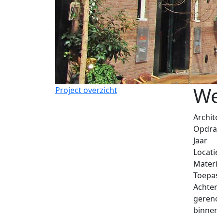
We
Project overzicht
Archit
Opdra
Jaar
Locati
Materi
Toepa
Achter
geren
binnen