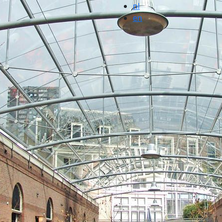
nl
en