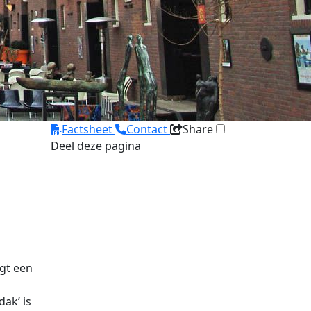
Factsheet
Contact
Share
Deel deze pagina
igt een
ak’ is