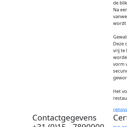
de bli
Na een
vanweg
wordt 
Gewals
Deze d
vrij t
worde
vorm v
secund
gewor
Het vo
restau
renov
Contactgegevens
Cer
+31 (0)15 - 7890000