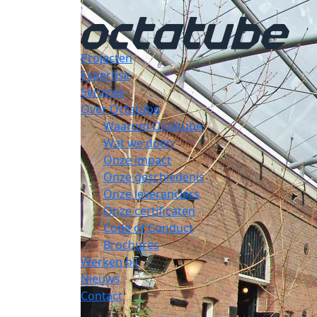
Projecten
Expertise
Services
Over Octatube
Waarom Octatube
Wat we doen
Onze impact
Onze geschiedenis
Onze leveranciers
Onze certificaten
Code of Conduct
Brochures
Werken bij
Nieuws
Contact