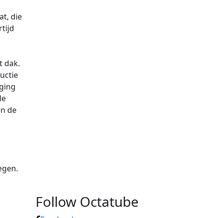
t, die
tijd
t dak.
uctie
ging
de
en de
egen.
Follow Octatube