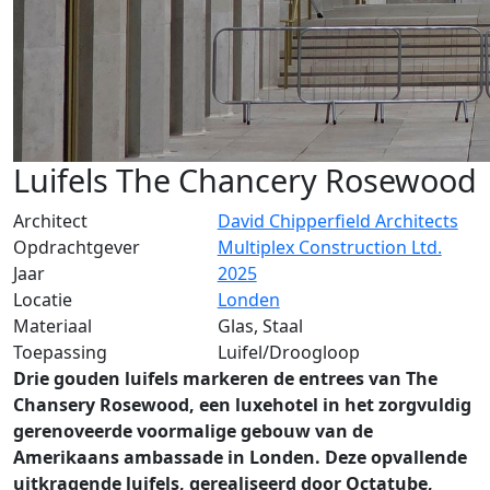
Luifels The Chancery Rosewood
Architect
David Chipperfield Architects
Opdrachtgever
Multiplex Construction Ltd.
Jaar
2025
Locatie
Londen
Materiaal
Glas, Staal
Toepassing
Luifel/Droogloop
Drie gouden luifels markeren de entrees van The
Chansery Rosewood, een luxehotel in het zorgvuldig
gerenoveerde voormalige gebouw van de
Amerikaans ambassade in Londen. Deze opvallende
uitkragende luifels, gerealiseerd door Octatube,