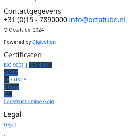
Contactgegevens
+31 (0)15 - 7890000
info@octatube.nl
© Octatube, 2024
Powered by
Digivotion
Certificaten
ISO 9001 |
ISO 45001
VCA**
CE
/ UKCA
B Corp
SCL
Constructionline Gold
Legal
Legal