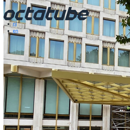
nl
en