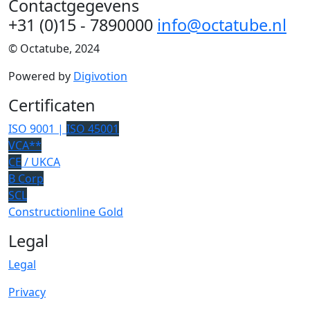
Contactgegevens
+31 (0)15 - 7890000
info@octatube.nl
© Octatube, 2024
Powered by
Digivotion
Certificaten
ISO 9001 |
ISO 45001
VCA**
CE
/ UKCA
B Corp
SCL
Constructionline Gold
Legal
Legal
Privacy