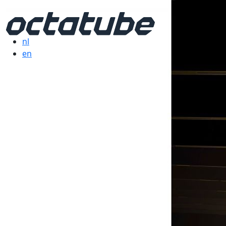
nl
en