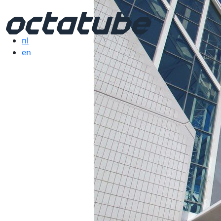
nl
en