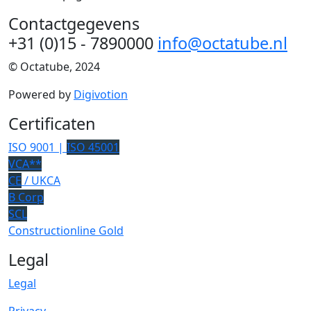
Contactgegevens
+31 (0)15 - 7890000
info@octatube.nl
© Octatube, 2024
Powered by
Digivotion
Certificaten
ISO 9001 |
ISO 45001
VCA**
CE
/ UKCA
B Corp
SCL
Constructionline Gold
Legal
Legal