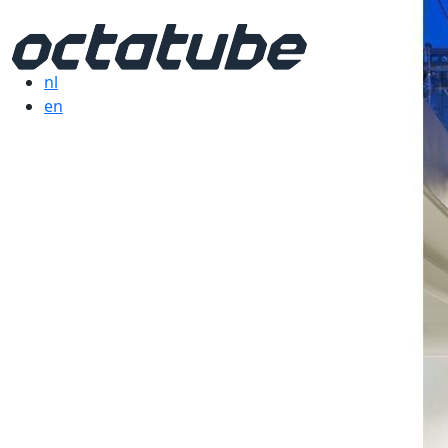
nl
en