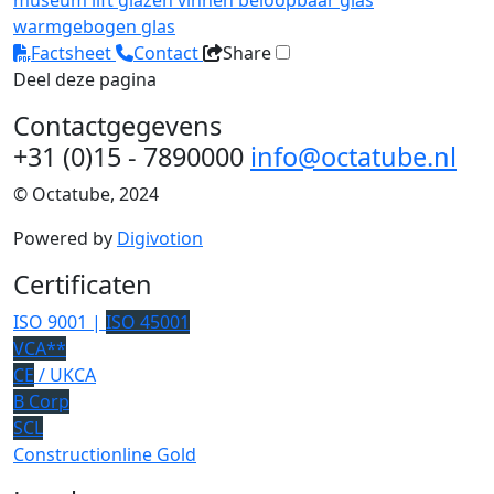
museum
lift
glazen vinnen
beloopbaar glas
warmgebogen glas
Factsheet
Contact
Share
Deel deze pagina
Contactgegevens
+31 (0)15 - 7890000
info@octatube.nl
© Octatube, 2024
Powered by
Digivotion
Certificaten
ISO 9001 |
ISO 45001
VCA**
CE
/ UKCA
B Corp
SCL
Constructionline Gold