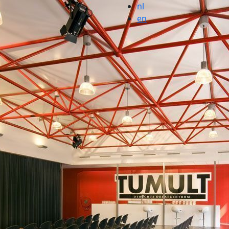
nl
en