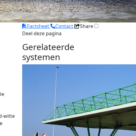
Factsheet
Contact
Share
Deel deze pagina
Gerelateerde
systemen
De
d-witte
le