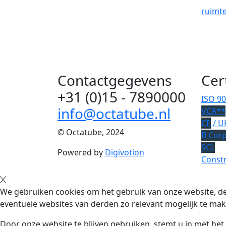
ruimt
Contactgegevens
Cer
+31 (0)15 - 7890000
ISO 9
info@octatube.nl
VCA**
CE
/ U
© Octatube, 2024
B Cor
SCL
Powered by
Digivotion
Constr
We gebruiken cookies om het gebruik van onze website, de
eventuele websites van derden zo relevant mogelijk te mak
Door onze website te blijven gebruiken, stemt u in met he