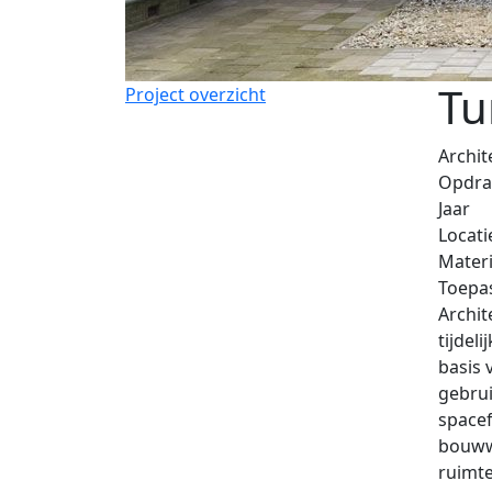
Tu
Project overzicht
Archit
Opdra
Jaar
Locati
Materi
Toepa
Archit
tijdel
basis 
gebrui
spacef
bouwwe
ruimt