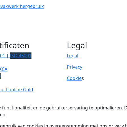
evakwerk
hergebruik
tificaten
Legal
001 |
ISO 45001
Legal
Privacy
KCA
p
Cookie
s
uctionline Gold
 functionaliteit en de gebruikerservaring te optimalieren
en.
t gebruik van cookies in overeenstemming met ons privacy b