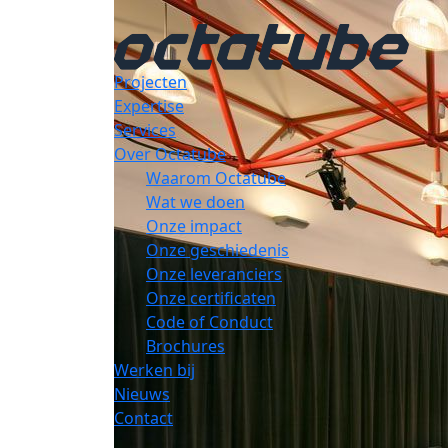
Projecten
Expertise
Services
Over Octatube
Waarom Octatube
Wat we doen
Onze impact
Onze geschiedenis
Onze leveranciers
Onze certificaten
Code of Conduct
Brochures
Werken bij
Nieuws
Contact