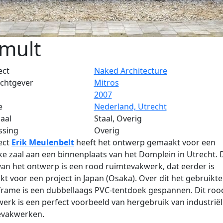
mult
ect
Naked Architecture
chtgever
Mitros
2007
e
Nederland, Utrecht
aal
Staal, Overig
ssing
Overig
ect
Erik Meulenbelt
heeft het ontwerp gemaakt voor een
ijke zaal aan een binnenplaats van het Domplein in Utrecht. 
van het ontwerp is een rood ruimtevakwerk, dat eerder is
kt voor een project in Japan (Osaka). Over dit het gebruikte
rame is een dubbellaags PVC-tentdoek gespannen. Dit roo
rk is een perfect voorbeeld van hergebruik van industrië
evakwerken.