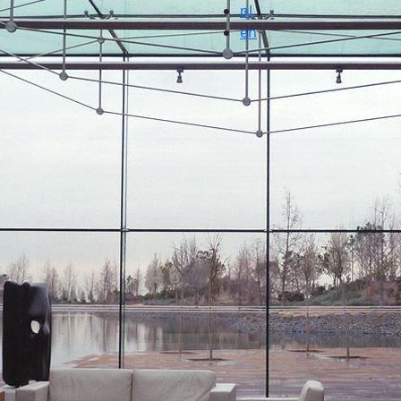
nl
en