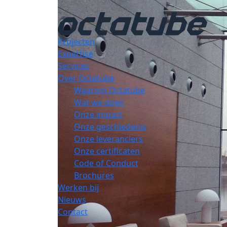
Projecten
Expertise
Services
Over Octatube
Waarom Octatube
Wat we doen
Onze impact
Onze geschiedenis
Onze leveranciers
Onze certificaten
Code of Conduct
Brochures
Werken bij
Nieuws
Contact