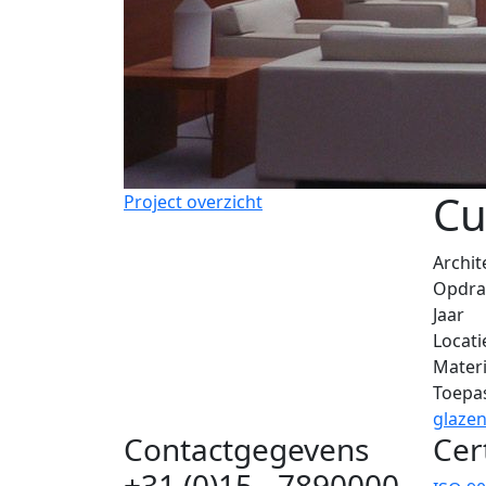
Cu
Project overzicht
Archit
Opdra
Jaar
Locati
Materi
Toepa
glaze
Contactgegevens
Cer
+31 (0)15 - 7890000