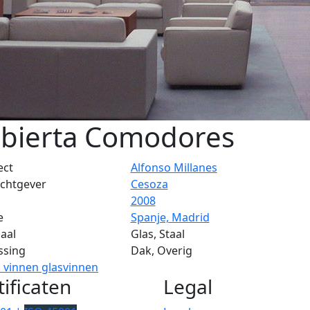
bierta Comodores
ect
Alfonso Millanes
chtgever
Cesoza
2008
e
Spanje, Madrid
aal
Glas, Staal
ssing
Dak, Overig
n vinnen
glasvinnen
tificaten
Legal