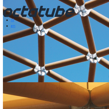
nl
en