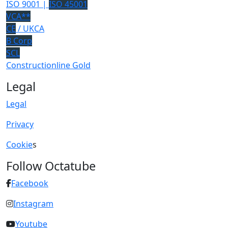
ISO 9001 |
ISO 45001
VCA**
CE
/ UKCA
B Corp
SCL
Constructionline Gold
Legal
Legal
Privacy
Cookie
s
Follow Octatube
Facebook
Instagram
Youtube