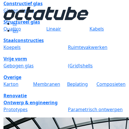
Constructief glas
Glazen vinnen
Structureel glas
nl
Quattro
Lineair
Kabels
en
Staalconstructies
Koepels
Ruimtevakwerken
Vrije vorm
Gebogen glas
(Grid)shells
Overige
Karton
Membranen
Beplating
Composieten
Renovatie
Ontwerp & engineering
Prototypes
Parametrisch ontwerpen