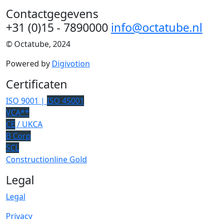
Contactgegevens
+31 (0)15 - 7890000
info@octatube.nl
© Octatube, 2024
Powered by
Digivotion
Certificaten
ISO 9001 |
ISO 45001
VCA**
CE
/ UKCA
B Corp
SCL
Constructionline Gold
Legal
Legal
Privacy