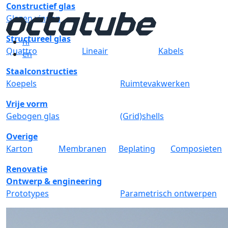
Constructief glas
Glazen vinnen
Structureel glas
nl
Quattro
Lineair
Kabels
en
Staalconstructies
Koepels
Ruimtevakwerken
Vrije vorm
Gebogen glas
(Grid)shells
Overige
Karton
Membranen
Beplating
Composieten
Renovatie
Ontwerp & engineering
Prototypes
Parametrisch ontwerpen