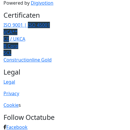
Powered by
Digivotion
Certificaten
ISO 9001 |
ISO 45001
VCA**
CE
/ UKCA
B Corp
SCL
Constructionline Gold
Legal
Legal
Privacy
Cookie
s
Follow Octatube
Facebook