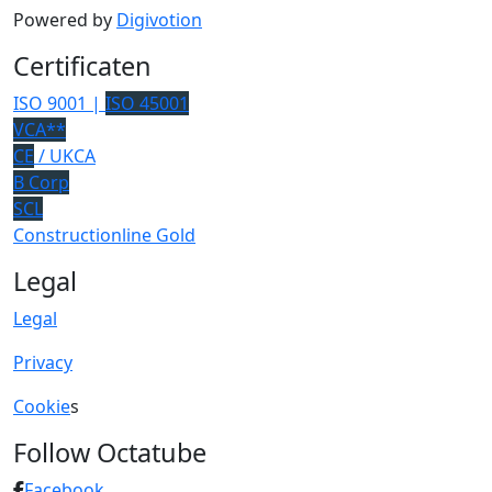
Powered by
Digivotion
Certificaten
ISO 9001 |
ISO 45001
VCA**
CE
/ UKCA
B Corp
SCL
Constructionline Gold
Legal
Legal
Privacy
Cookie
s
Follow Octatube
Facebook