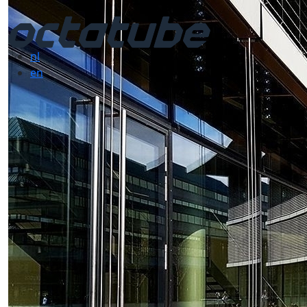
nl
en