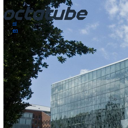
nl
en