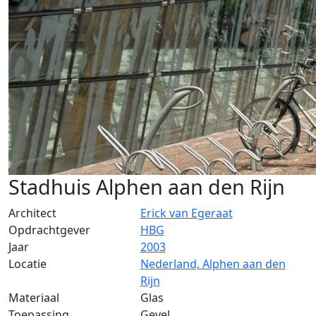
Stadhuis Alphen aan den Rijn
Architect
Erick van Egeraat
Opdrachtgever
HBG
Jaar
2003
Locatie
Nederland, Alphen aan den
Rijn
Materiaal
Glas
Toepassing
Gevel