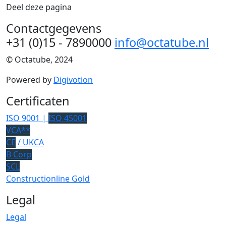
Deel deze pagina
Contactgegevens
+31 (0)15 - 7890000
info@octatube.nl
© Octatube, 2024
Powered by
Digivotion
Certificaten
ISO 9001 |
ISO 45001
VCA**
CE
/ UKCA
B Corp
SCL
Constructionline Gold
Legal
Legal