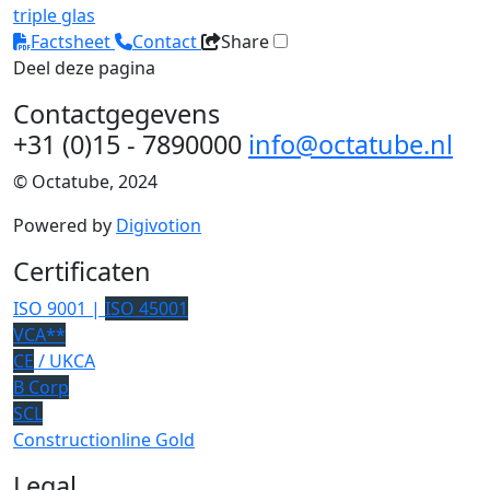
triple glas
Factsheet
Contact
Share
Deel deze pagina
Contactgegevens
+31 (0)15 - 7890000
info@octatube.nl
© Octatube, 2024
Powered by
Digivotion
Certificaten
ISO 9001 |
ISO 45001
VCA**
CE
/ UKCA
B Corp
SCL
Constructionline Gold
Legal