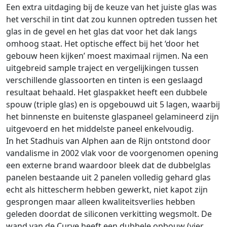
Een extra uitdaging bij de keuze van het juiste glas was
het verschil in tint dat zou kunnen optreden tussen het
glas in de gevel en het glas dat voor het dak langs
omhoog staat. Het optische effect bij het ‘door het
gebouw heen kijken’ moest maximaal rijmen. Na een
uitgebreid sample traject en vergelijkingen tussen
verschillende glassoorten en tinten is een geslaagd
resultaat behaald. Het glaspakket heeft een dubbele
spouw (triple glas) en is opgebouwd uit 5 lagen, waarbij
het binnenste en buitenste glaspaneel gelamineerd zijn
uitgevoerd en het middelste paneel enkelvoudig.
In het Stadhuis van Alphen aan de Rijn ontstond door
vandalisme in 2002 vlak voor de voorgenomen opening
een externe brand waardoor bleek dat de dubbelglas
panelen bestaande uit 2 panelen volledig gehard glas
echt als hittescherm hebben gewerkt, niet kapot zijn
gesprongen maar alleen kwaliteitsverlies hebben
geleden doordat de siliconen verkitting wegsmolt. De
wand van de Curve heeft een dubbele opbouw (vier