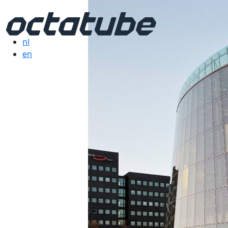
nl
en