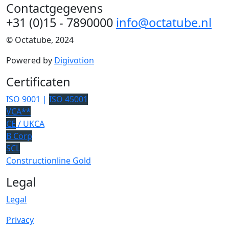
Contactgegevens
+31 (0)15 - 7890000
info@octatube.nl
© Octatube, 2024
Powered by
Digivotion
Certificaten
ISO 9001 |
ISO 45001
VCA**
CE
/ UKCA
B Corp
SCL
Constructionline Gold
Legal
Legal
Privacy