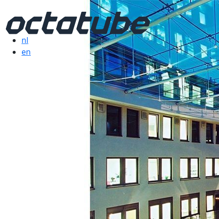
nl
en