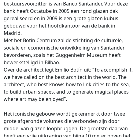
bestuursvoorzitter is van Banco Santander. Voor deze
bank heeft Octatube in 2005 een rond glazen dak
gerealiseerd en in 2009 is een grote glazen kubus
gebouwd voor het hoofdkantoor van de bank in
Madrid.
Met het Botín Centrum zal de stichting de culturele,
sociale en economische ontwikkeling van Santander
bevorderen, zoals het Guggenheim Museum heeft
bewerkstelligd in Bilbao.
Over de architect legt Emilio Botín uit: “To accomplish it,
we have called on the best architect in the world. The
architect, who best knows how to link cities to the sea,
to build urban spaces, and to generate magical places
where art may be enjoyed”.
Het iconische gebouw wordt gekenmerkt door twee
grote afgeronde volumes die verbonden zijn door
middel van glazen loopbruggen. De grootste daarvan
heeft een vrije uitkraging van bijna 10 meter boven het