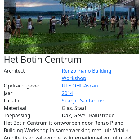
Het Botin Centrum
Architect
Renzo Piano Building
Workshop
Opdrachtgever
UTE OHL-Ascan
Jaar
2014
Locatie
Spanje, Santander
Materiaal
Glas, Staal
Toepassing
Dak, Gevel, Balustrade
Het Botin Centrum is ontworpen door Renzo Piano
Building Workshop in samenwerking met Luis Vidal +
Architects en zal een nieuw internationaal en cultureel