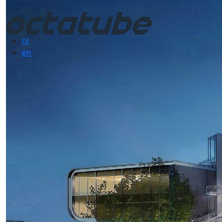
nl
en