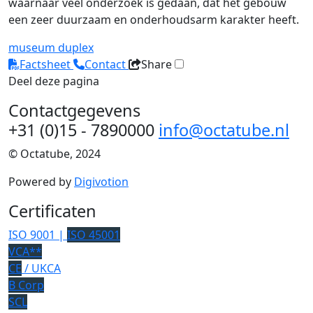
waarnaar veel onderzoek is gedaan, dat het gebouw
een zeer duurzaam en onderhoudsarm karakter heeft.
museum
duplex
Factsheet
Contact
Share
Deel deze pagina
Contactgegevens
+31 (0)15 - 7890000
info@octatube.nl
© Octatube, 2024
Powered by
Digivotion
Certificaten
ISO 9001 |
ISO 45001
VCA**
CE
/ UKCA
B Corp
SCL