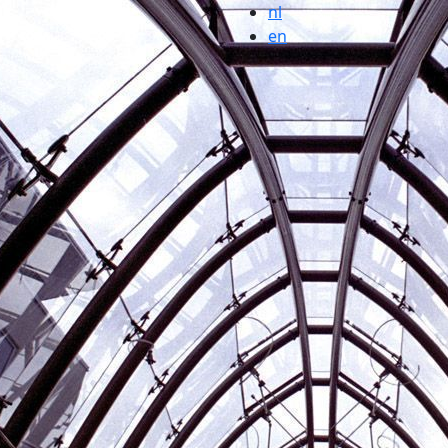
nl
en