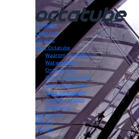
Projecten
Expertise
Services
Over Octatube
Waarom Octatube
Wat we doen
Onze impact
Onze geschiedenis
Onze leveranciers
Onze certificaten
Code of Conduct
Brochures
Werken bij
Nieuws
Contact