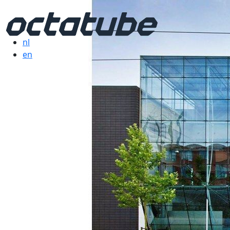
nl
en