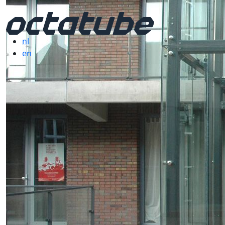
nl
en