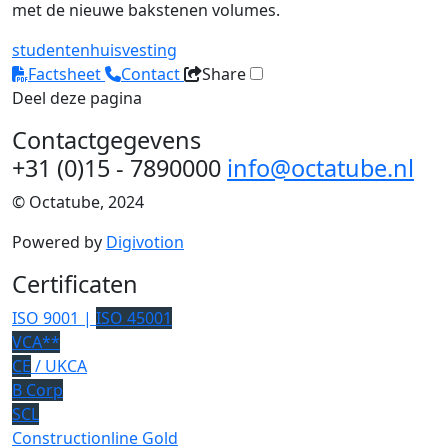
met de nieuwe bakstenen volumes.
studentenhuisvesting
Factsheet
Contact
Share
Deel deze pagina
Contactgegevens
+31 (0)15 - 7890000
info@octatube.nl
© Octatube, 2024
Powered by
Digivotion
Certificaten
ISO 9001 |
ISO 45001
VCA**
CE
/ UKCA
B Corp
SCL
Constructionline Gold