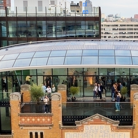
nl
en