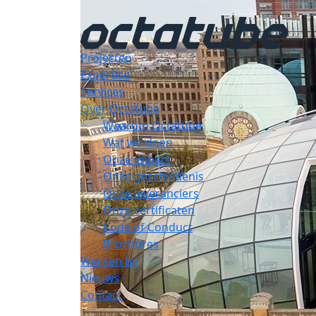
Projecten
Expertise
Services
Over Octatube
Waarom Octatube
Wat we doen
Onze impact
Onze geschiedenis
Onze leveranciers
Onze certificaten
Code of Conduct
Brochures
Werken bij
Nieuws
Contact