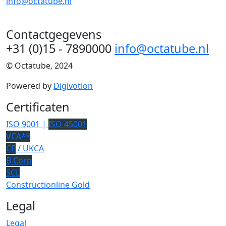
info@octatube.nl
Contactgegevens
+31 (0)15 - 7890000
info@octatube.nl
© Octatube, 2024
Powered by
Digivotion
Certificaten
ISO 9001 |
ISO 45001
VCA**
CE
/ UKCA
B Corp
SCL
Constructionline Gold
Legal
Legal