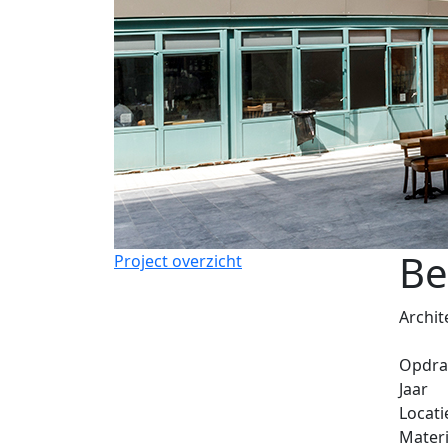
Be
Project overzicht
Archit
Opdra
Jaar
Locati
Materi