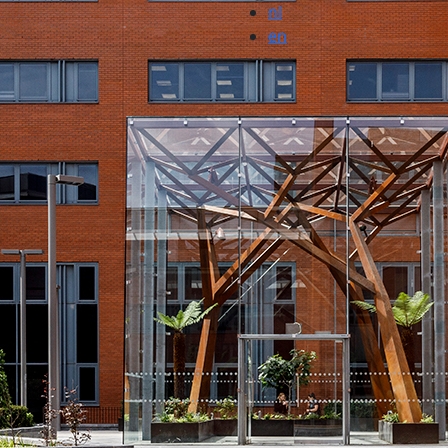
nl
en