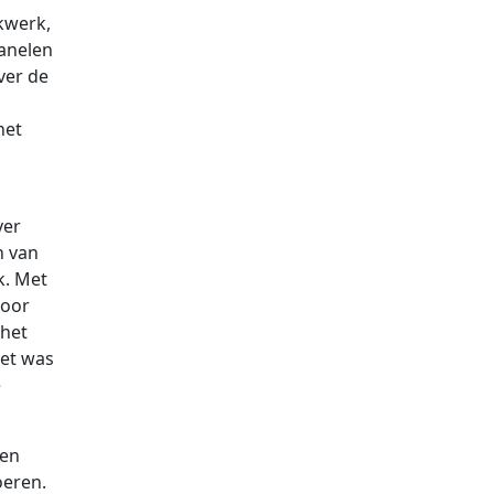
kwerk,
anelen
ver de
het
ver
n van
k. Met
voor
 het
Het was
e
ken
oeren.