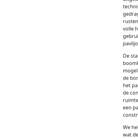
techni
gedra
rusten
volle 
gebrui
pavilj
De sta
boomk
mogeli
de bo
het pa
de con
ruimte
een pa
constr
We he
wat de