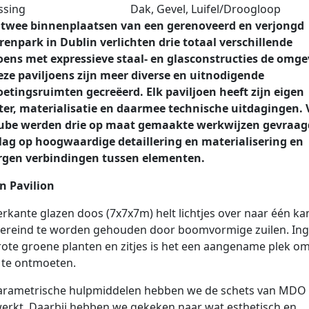
ssing
Dak, Gevel, Luifel/Droogloop
 twee binnenplaatsen van een gerenoveerd en verjongd
enpark in Dublin verlichten drie totaal verschillende
oens met expressieve staal- en glasconstructies de omge
ze paviljoens zijn meer diverse en uitnodigende
tingsruimten gecreëerd. Elk paviljoen heeft zijn eigen
ter, materialisatie en daarmee technische uitdagingen.
ube werden drie op maat gemaakte werkwijzen gevraag
lag op hoogwaardige detaillering en materialisering en
rgen verbindingen tussen elementen.
n Pavilion
erkante glazen doos (7x7x7m) helt lichtjes over naar één ka
overeind te worden gehouden door boomvormige zuilen. Ing
ote groene planten en zitjes is het een aangename plek o
 te ontmoeten.
arametrische hulpmiddelen hebben we de schets van MDO
erkt. Daarbij hebben we gekeken naar wat esthetisch en