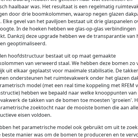
sch haalbaar was. Het resultaat is een regelmatig ruimteva
gen door drie boomkolommen, waarop negen glazen dakp
. Elke gevel van het paviljoen bestaat uit drie glaspanelen o
hoogte. In de hoeken hebben we glas-op-glas verbindingen
kt. Dankzij deze upgrade hebben we de transparantie van 
oen geoptimaliseerd.
len hoofdstructuur bestaat uit op maat gemaakte
olommen van verweerd staal. We hebben deze bomen zo 
jk uit elkaar geplaatst voor maximale stabilisatie. De takke
men ondersteunen het ruimtevakwerk onder het glazen da
rametrisch model (met een real time koppeling met RFEM 
structie) hebben we bepaald naar welke knooppunten van
vakwerk de takken van de bomen toe moesten 'groeien'. 
rametrische zoektocht naar de mooiste bomen die aan all
uctieve eisen voldoen.
bben het parametrische model ook gebruikt om uit te zoe
 beste manier was om de bomen te produceren en te verv