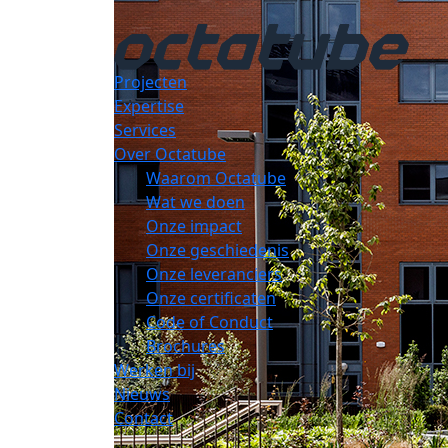
Projecten
Expertise
Services
Over Octatube
Waarom Octatube
Wat we doen
Onze impact
Onze geschiedenis
Onze leveranciers
Onze certificaten
Code of Conduct
Brochures
Werken bij
Nieuws
Contact