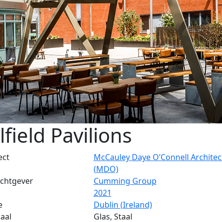
lfield Pavilions
ect
McCauley Daye O’Connell Architec
(MDO)
chtgever
Cumming Group
2021
e
Dublin (Ireland)
aal
Glas, Staal