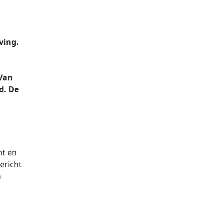
ving.
 Van
d. De
nt en
ericht
m