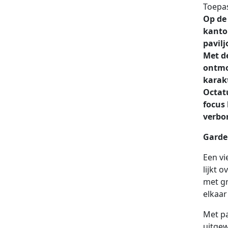
Toepa
Op de
kantor
pavilj
Met de
ontmoe
karak
Octat
focus 
verbo
Garde
Een vi
lijkt 
met gr
elkaar
Met p
uitgew