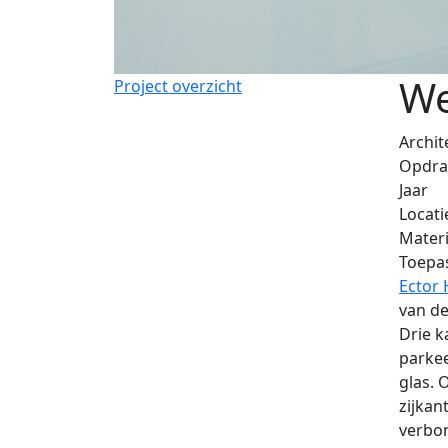
We
Project overzicht
Archit
Opdra
Jaar
Locati
Materi
Toepa
Ector 
van d
Drie k
parke
glas. 
zijkan
verbon