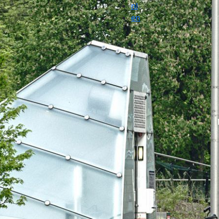
nl
en