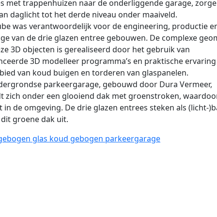
s met trappenhuizen naar de onderliggende garage, zorge
van daglicht tot het derde niveau onder maaiveld.
be was verantwoordelijk voor de engineering, productie e
ge van de drie glazen entree gebouwen. De complexe geo
ze 3D objecten is gerealiseerd door het gebruik van
nceerde 3D modelleer programma’s en praktische ervaring
bied van koud buigen en torderen van glaspanelen.
dergrondse parkeergarage, gebouwd door Dura Vermeer,
t zich onder een glooiend dak met groenstroken, waardoo
 in de omgeving. De drie glazen entrees steken als (licht-)
dit groene dak uit.
ebogen glas
koud gebogen
parkeergarage