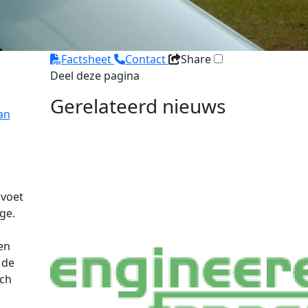
Factsheet
Contact
Share
Deel deze pagina
Gerelateerd nieuws
an
 voet
ge.
en
 de
sch