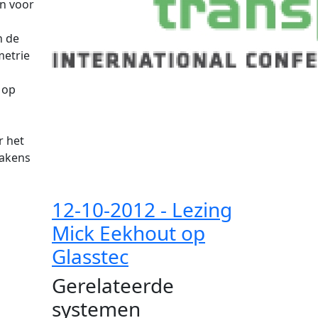
n voor
n de
metrie
 op
r het
bakens
12-10-2012
- Lezing
Mick Eekhout op
Glasstec
Gerelateerde
systemen