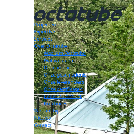
Projecten
Expertise
Services
Over Octatube
Waarom Octatube
Wat we doen
Onze impact
Onze geschiedenis
Onze leveranciers
Onze certificaten
Code of Conduct
Brochures
Werken bij
Nieuws
Contact