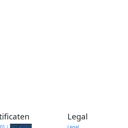
tificaten
Legal
001 |
ISO 45001
Legal