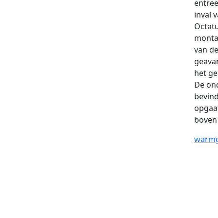
entree
inval 
Octatu
monta
van de
geava
het ge
De on
bevind
opgaat
boven 
warmg