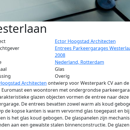
sterlaan
ect
Ector Hoogstad Architecten
chtgever
Entrees Parkeergarages Westerla
2008
e
Nederland, Rotterdam
aal
Glas
ssing
Overig
Hoogstad Architecten
ontwierp voor Westerpark CV aan de
e Euromast een woontoren met ondergrondse parkeergara
arakteristieke glazen objecten vormen de entree naar deze
ergarage. De entrees bevatten zowel warm als koud gebog
Op de kopse kanten is warm vervormd glas toegepast en bij
ten is het glas koud gebogen. De glaspanelen zijn mechani
den aan een gewalste stalen binnenconstructie. De glazen