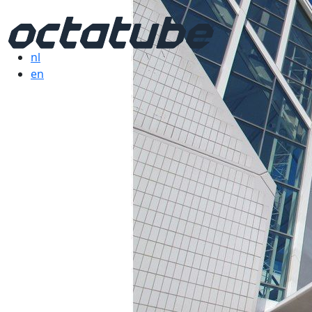
nl
en