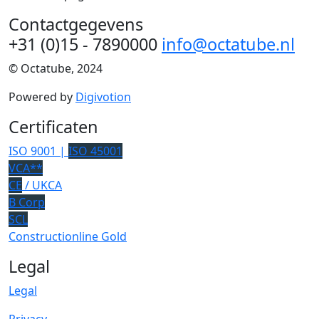
Contactgegevens
+31 (0)15 - 7890000
info@octatube.nl
© Octatube, 2024
Powered by
Digivotion
Certificaten
ISO 9001 |
ISO 45001
VCA**
CE
/ UKCA
B Corp
SCL
Constructionline Gold
Legal
Legal