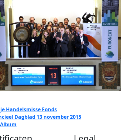
je Handelsmisse Fonds
ncieel Dagblad 13 november 2015
 Album
tificaten
Legal