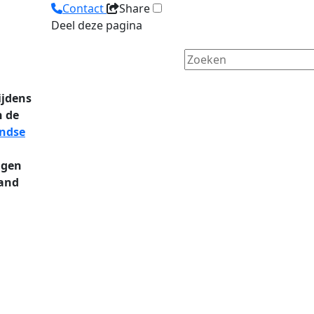
Contact
Share
Deel deze pagina
Tijdens
n de
andse
ngen
land