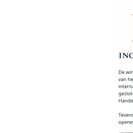
De win
van he
inter
geslot
Handel
Tevens
openen