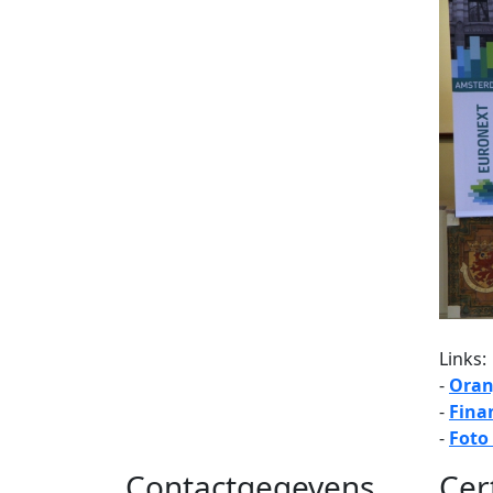
Links:
-
Oran
-
Fina
-
Foto
Contactgegevens
Cer