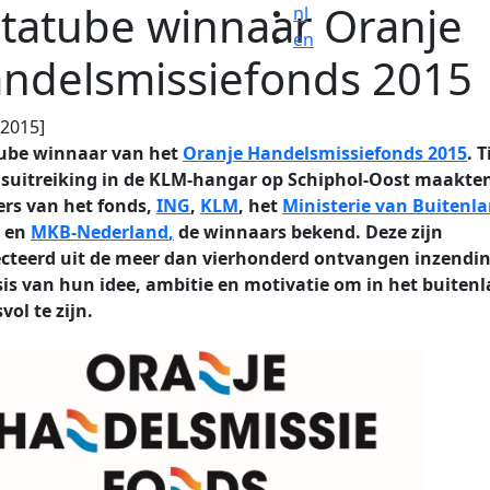
tatube winnaar Oranje
nl
en
ndelsmissiefonds 2015
.2015]
ube winnaar van het
Oranje Handelsmissiefonds 2015
. 
ijsuitreiking in de KLM-hangar op Schiphol-Oost maakte
ers van het fonds,
ING
,
KLM
, het
Ministerie van Buitenl
en
MKB-Nederland
,
de winnaars bekend. Deze zijn
ecteerd uit de meer dan vierhonderd ontvangen inzendi
sis van hun idee, ambitie en motivatie om in het buiten
vol te zijn.