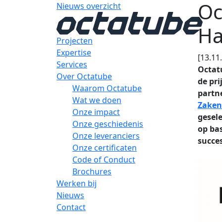
Oc
Nieuws overzicht
Ha
Projecten
Expertise
[13.11
Services
Octat
Over Octatube
de pr
Waarom Octatube
partn
Wat we doen
Zaken
Onze impact
gesel
Onze geschiedenis
op ba
Onze leveranciers
succes
Onze certificaten
Code of Conduct
Brochures
Werken bij
Nieuws
Contact