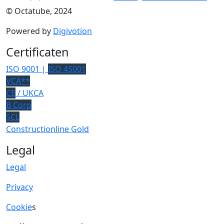
© Octatube, 2024
Powered by
Digivotion
Certificaten
ISO 9001 |
ISO 45001
VCA**
CE
/ UKCA
B Corp
SCL
Constructionline Gold
Legal
Legal
Privacy
Cookie
s