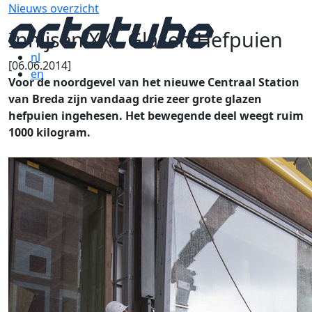
Nieuws overzicht
Inhijsen XXL Glazen Hefpuien
nl
[06.06.2014]
en
Voor de noordgevel van het nieuwe Centraal Station
van Breda zijn vandaag drie zeer grote glazen
hefpuien ingehesen.
Het bewegende deel weegt ruim
1000 kilogram.