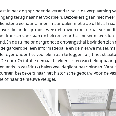
st in het oog springende verandering is de verplaatsing v
ngang terug naar het voorplein. Bezoekers gaan niet meer 
ienstentree naar binnen, maar dalen met trap of lift af naa
 foyer die ondergronds twee gebouwen met elkaar verbindt
oor kunnen voortaan de hekken voor het museum worden
d. In de ruime ondergrondse ontvangsthal bevinden zich 
 de garderobe, een informatiebalie en de nieuwe museums
e foyer onder het voorplein aan te leggen, blijft het straat
. De door Octatube gemaakte vloerlichten van beloopbaar g
en antislip zeefdruk) halen veel daglicht naar binnen. Vanui
kunnen bezoekers naar het historische gebouw voor de vas
tie of naar de nieuwe vleugel.