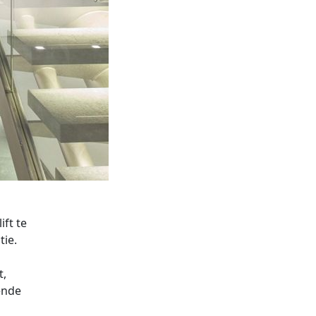
ift te
tie.
t,
ende