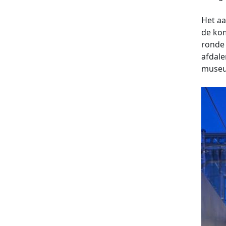
Het aa
de kom
ronde 
afdale
museum