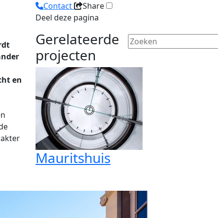
Contact
Share
Deel deze pagina
Gerelateerde
rdt
projecten
ander
cht en
en
de
rakter
Mauritshuis