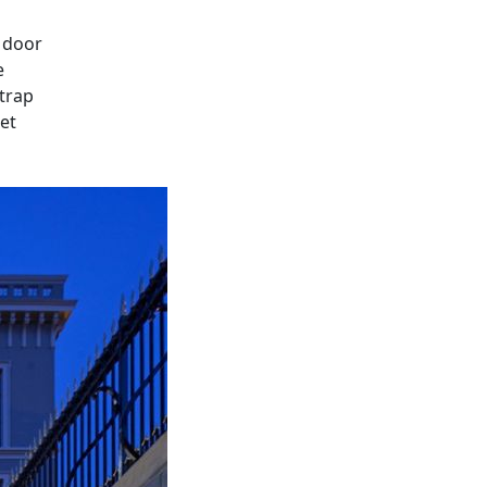
d door
e
 trap
et