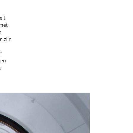
eit
 met
n
n zijn
f
gen
e