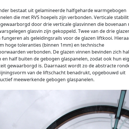
inder bestaat uit gelamineerde halfgeharde warmgebogen
nelen die met RVS hoepels zijn verbonden. Verticale stabilit
gewaarborgd door drie verticale glasvinnen die bovenaan
arsgelegen glasvin zijn gekoppeld. Twee van de drie glaze
 fungeren als geleidingsrails voor de glazen liftkooi. Hieraa
m hoge toleranties (binnen 1mm) en technische
orwaarden verbonden. De glazen vinnen bevinden zich hal
 en half buiten de gebogen glaspanelen, zodat ook hun ei
iteit gewaarborgd is. Daarnaast wordt zo de abstracte rond
ijningsvorm van de liftschacht benadrukt, opgebouwd uit
ructief meewerkende gebogen glaspanelen.