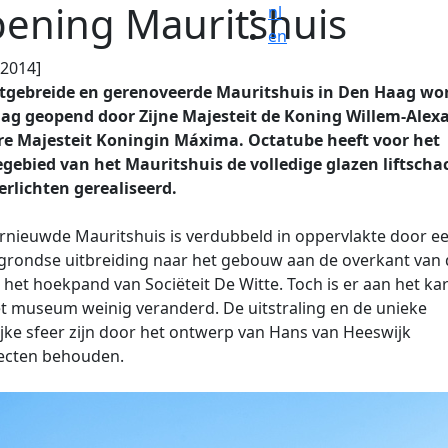
ening Mauritshuis
nl
en
.2014]
itgebreide en gerenoveerde Mauritshuis in Den Haag wo
ag geopend door Zijne Majesteit de Koning Willem-Alex
re Majesteit Koningin Máxima. Octatube heeft voor het
gebied van het Mauritshuis de volledige glazen liftscha
erlichten gerealiseerd.
rnieuwde Mauritshuis is verdubbeld in oppervlakte door e
rondse uitbreiding naar het gebouw aan de overkant van 
, het hoekpand van Sociëteit De Witte. Toch is er aan het ka
t museum weinig veranderd. De uitstraling en de unieke
ijke sfeer zijn door het ontwerp van Hans van Heeswijk
tecten behouden.