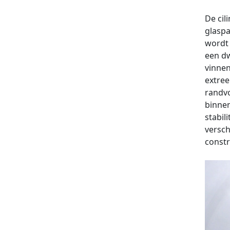
De cil
glaspa
wordt 
een dw
vinnen
extree
randvo
binnen
stabil
versch
const