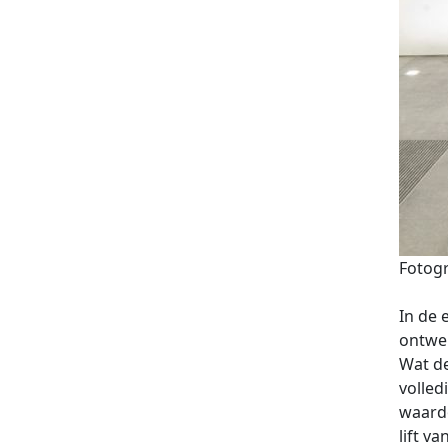
Fotogr
In de 
ontwer
Wat de
volled
waard
lift v