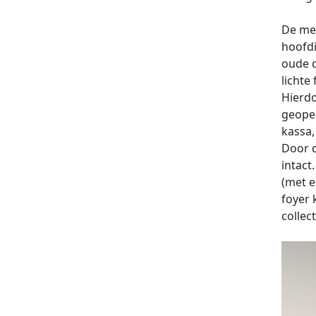
De mee
hoofdi
oude d
lichte
Hierd
geopen
kassa,
Door d
intact
(met e
foyer 
collec