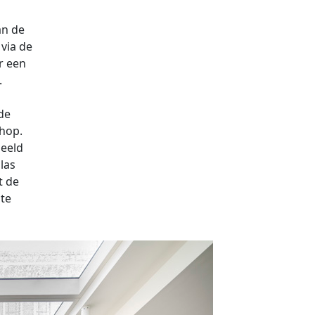
an de
via de
r een
.
de
hop.
beeld
las
t de
te