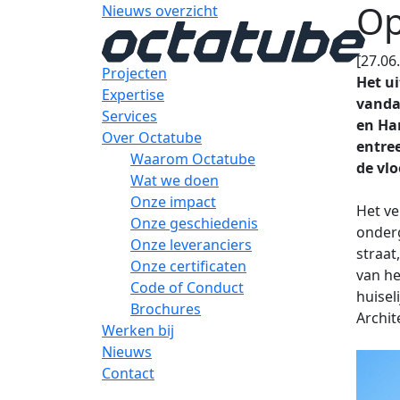
Op
Nieuws overzicht
[27.06
Projecten
Het u
Expertise
vanda
Services
en Ha
Over Octatube
entree
Waarom Octatube
de vlo
Wat we doen
Onze impact
Het ve
Onze geschiedenis
onderg
Onze leveranciers
straat
Onze certificaten
van he
Code of Conduct
huisel
Brochures
Archi
Werken bij
Nieuws
Contact