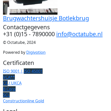
Brugwachtershuisje Botlekbrug
Contactgegevens
+31 (0)15 - 7890000
info@octatube.nl
© Octatube, 2024
Powered by
Digivotion
Certificaten
ISO 9001 |
ISO 45001
VCA**
CE
/ UKCA
B Corp
SCL
Constructionline Gold