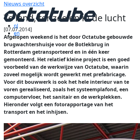
Nieuws overzicht
Te land, ter zee en in de lucht
nl
[07.07.2014]
en
Afgelopen weekend is het door Octatube gebouwde
brugwachtershuisje voor de Botlekbrug in
Rotterdam getransporteerd en in één keer
gemonteerd. Het relatief kleine project is een goed
voorbeeld van de werkwijze van Octatube, waarin
zoveel mogelijk wordt gewerkt met prefabricage.
Voor dit bouwwerk is ook het hele interieur van te
voren gerealiseerd, zoals het systeemplafond, een
computervloer, het sanitair en de werkplekken.
Hieronder volgt een fotorapportage van het
transport en het inhijsen.