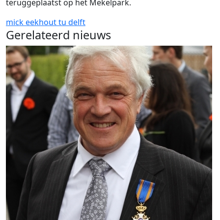
teruggeplaatst op het Mekelpark.
mick eekhout
tu delft
Gerelateerd nieuws