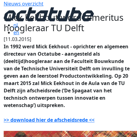
Nieuws overzicht
Mick Eekhout wordt emeritus
hoogleraar TU Delft
nl
en
[11.03.2015]
In 1992 werd Mick Eekhout - oprichter en algemeen
directeur van Octatube - aangesteld als
(deeltijd)hoogleraar aan de Faculteit Bouwkunde
van de Technische Universiteit Delft om invulling te
geven aan de leerstoel Productontwikkeling. Op 20
maart 2015 zal Mick Eekhout in de Aula van de TU
Delft zijn afscheidsrede (‘De Spagaat van het
technisch ontwerpen tussen innovatie en
wetenschap’) uitspreken.
>> download hier de afscheidsrede <<