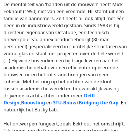
De mentaliteit van ‘handen uit de mouwen’ heeft Mick
Eekhout (1950) niet van een vreemde. Hij stamt uit een
familie van aannemers. Zelf heeft hij ook altijd met één
been in de industriewereld gestaan. Sinds 1983 is hij
directeur-eigenaar van Octatube, een technisch
ontwerpbureau annex productiebedrijf (80 man
personeel) gespecialiseerd in ruimtelijke structuren van
vooral glas en staal met projecten over de hele wereld.
(…) Hij wilde bovendien een bijdrage leveren aan het
academische debat over een efficiënter opererende
bouwsector en het tot stand brengen van meer
cohesie. Met het oog op het dichten van de kloof
tussen academische wereld en bouwpraktijk was hij
drijvende kracht achter onder meer
Delft
Design
,
Booosting
en
3TU.Bouw/Bridging the Gap
. En
natuurlijk het Bucky Lab.
Het ontwerpen fungeert, zoals Eekhout het omschrijft,
“als tunnel om de fundamentele researchresultaten