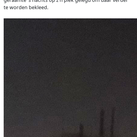
geraamte ‘s nachts op z’n plek gelegd om daar verder
te worden bekleed.