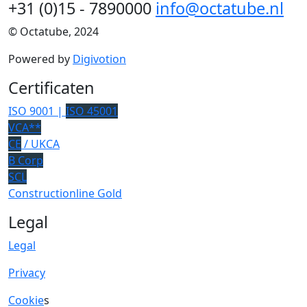
+31 (0)15 - 7890000
info@octatube.nl
© Octatube, 2024
Powered by
Digivotion
Certificaten
ISO 9001 |
ISO 45001
VCA**
CE
/ UKCA
B Corp
SCL
Constructionline Gold
Legal
Legal
Privacy
Cookie
s