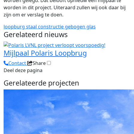
worden gelegd. Dat belooft opnieuw een mijlpaal te
worden in dit project. Uiteraard zullen wij ook daar bij
zijn om er verslag te doen.
loopburg
staal constructie
gebogen glas
Gerelateerd nieuws
Mijlpaal Polaris Loopbrug
Contact
Share
Deel deze pagina
Gerelateerde projecten