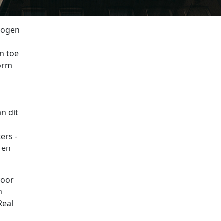
ebogen
n toe
vorm
n dit
ers -
 en
voor
n
Real