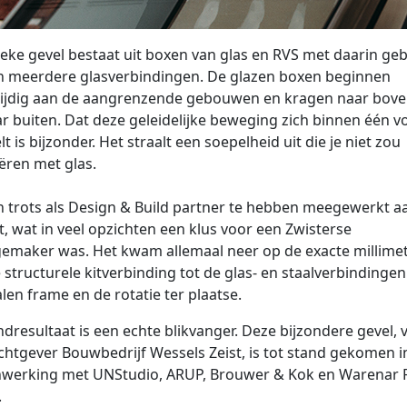
eke gevel bestaat uit boxen van glas en RVS met daarin g
n meerdere glasverbindingen. De glazen boxen beginnen
ijdig aan de aangrenzende gebouwen en kragen naar bove
ar buiten. Dat deze geleidelijke beweging zich binnen één 
lt is bijzonder. Het straalt een soepelheid uit die je niet zou
ëren met glas.
n trots als Design & Build partner te hebben meegewerkt aa
t, wat in veel opzichten een klus voor een Zwisterse
emaker was. Het kwam allemaal neer op de exacte millimet
 structurele kitverbinding tot de glas- en staalverbindingen
alen frame en de rotatie ter plaatse.
ndresultaat is een echte blikvanger. Deze bijzondere gevel, 
htgever Bouwbedrijf Wessels Zeist, is tot stand gekomen i
werking met UNStudio, ARUP, Brouwer & Kok en Warenar 
.