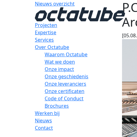
P.
Nieuws overzicht
Ar
Projecten
Expertise
[05.08
Services
Over Octatube
Waarom Octatube
Wat we doen
Onze impact
Onze geschiedenis
Onze leveranciers
Onze certificaten
Code of Conduct
Brochures
Werken bij
Nieuws
Contact