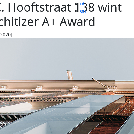
C. Hooftstraat 138 wint
nl
en
chitizer A+ Award
.2020]