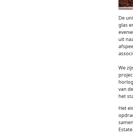
De uni
glas e
evenw
uit na
afspee
associ
We zij
projec
horlog
van de
het st
Het ei
opdrac
samen
Estate