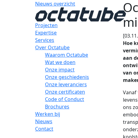
Oc
Nieuws overzicht
mi
Projecten
Expertise
[03.11
Services
Hoe k
Over Octatube
vermi
Waarom Octatube
aan de
Wat we doen
ontwi
Onze impact
van o
Onze geschiedenis
make
Onze leveranciers
Onze certificaten
Vanaf 
Code of Conduct
levens
Brochures
ons zo
Werken bij
embodi
Nieuws
transp
Contact
onderz
kools