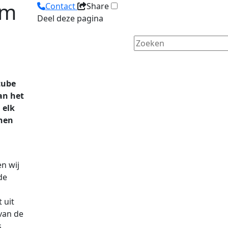
om
Contact
Share
Deel deze pagina
tube
an het
 elk
nnen
n wij
de
 uit
van de
s