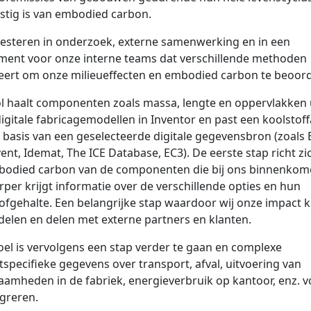
tig is van embodied carbon.
vesteren in onderzoek, externe samenwerking en in een
ment voor onze interne teams dat verschillende methoden
eert om onze milieueffecten en embodied carbon te beoord
l haalt componenten zoals massa, lengte en oppervlakken 
igitale fabricagemodellen in Inventor en past een koolstoff
 basis van een geselecteerde digitale gegevensbron (zoals 
ent, Idemat, The ICE Database, EC3). De eerste stap richt zi
bodied carbon van de componenten die bij ons binnenkom
per krijgt informatie over de verschillende opties en hun
ofgehalte. Een belangrijke stap waardoor wij onze impact
elen en delen met externe partners en klanten.
el is vervolgens een stap verder te gaan en complexe
tspecifieke gegevens over transport, afval, uitvoering van
amheden in de fabriek, energieverbruik op kantoor, enz. v
egreren.