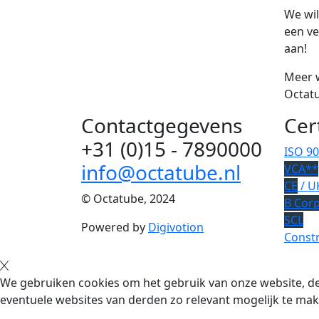
We wi
een ve
aan!
Meer 
Octatu
Contactgegevens
Cer
+31 (0)15 - 7890000
ISO 9
info@octatube.nl
VCA**
CE
/ U
© Octatube, 2024
B Cor
SCL
Powered by
Digivotion
Constr
We gebruiken cookies om het gebruik van onze website, de
eventuele websites van derden zo relevant mogelijk te mak