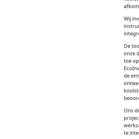
afkoms
Wij in
instru
integr
De too
onze d
toe op
EcoInv
de em
ontwer
koolst
beoord
Ons do
projec
werkza
te int