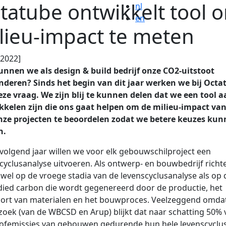
tatube ontwikkelt tool 
nl
en
lieu-impact te meten
.2022]
unnen we als design & build bedrijf onze CO2-uitstoot
nderen? Sinds het begin van dit jaar werken we bij Octa
ze vraag. We zijn blij te kunnen delen dat we een tool a
kkelen zijn die ons gaat helpen om de milieu-impact van
nze projecten te beoordelen zodat we betere keuzes ku
n.
volgend jaar willen we voor elk gebouwschilproject een
cyclusanalyse uitvoeren. Als ontwerp- en bouwbedrijf richte
wel op de vroege stadia van de levenscyclusanalyse als op 
ed carbon die wordt gegenereerd door de productie, het
ort van materialen en het bouwproces. Veelzeggend omdat
oek (van de WBCSD en Arup) blijkt dat naar schatting 50% 
tofemissies van gebouwen gedurende hun hele levenscyclu