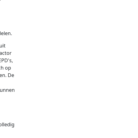
elen.
uit
actor
EPD's,
ch op
en. De
 kunnen
olledig