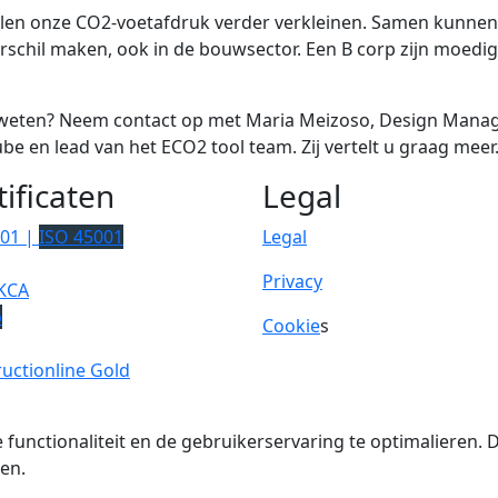
llen onze CO2-voetafdruk verder verkleinen. Samen kunne
rschil maken, ook in de bouwsector. Een B corp zijn moedig
weten? Neem contact op met Maria Meizoso, Design Manage
be en lead van het ECO2 tool team. Zij vertelt u graag meer
tificaten
Legal
001 |
ISO 45001
Legal
Privacy
KCA
p
Cookie
s
uctionline Gold
 functionaliteit en de gebruikerservaring te optimalieren
en.