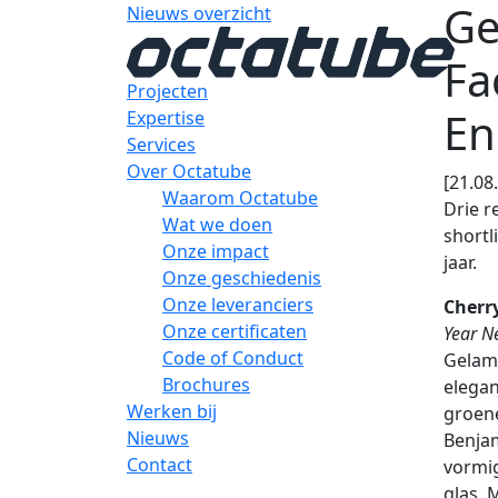
Ge
Nieuws overzicht
Fa
Projecten
En
Expertise
Services
Over Octatube
[21.08
Waarom Octatube
Drie r
Wat we doen
shortl
Onze impact
jaar.
Onze geschiedenis
Onze leveranciers
Cherr
Onze certificaten
Year N
Code of Conduct
Gelami
Brochures
elegan
Werken bij
groene
Nieuws
Benjam
Contact
vormi
glas. 