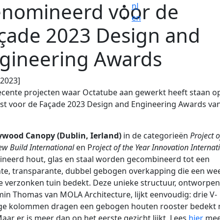
nomineerd voor de
nl
en
çade 2023 Design and
gineering Awards
.2023]
ecente projecten waar Octatube aan gewerkt heeft staan o
ist voor de Façade 2023 Design and Engineering Awards van
ywood Canopy (Dublin, Ierland)
in de categorieën
Project o
ew Build International
en P
roject of the Year Innovation Internat
neerd hout, glas en staal worden gecombineerd tot een
te, transparante, dubbel gebogen overkapping die een wee
 verzonken tuin bedekt. Deze unieke structuur, ontworpe
in Thomas van MOLA Architecture, lijkt eenvoudig: drie V-
ge kolommen dragen een gebogen houten rooster bedekt
Maar er is meer dan op het eerste gezicht lijkt. Lees
hier
mee