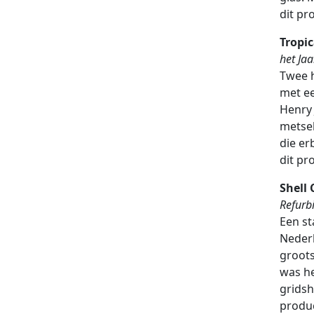
dit pro
Tropic
het Ja
Twee h
met ee
Henry 
metse
die er
dit pro
Shell
Refurb
Een st
Nederl
groot
was h
gridsh
produc