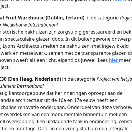
ject.
al Fruit Warehouse (Dublin, Ierland)
in de categorie
Proje
ar Nieuwbouw Internationaal
istorische pakhuizen zijn zorgvuldig gerestaureerd en be
n spectaculaire glazen doos. In dit buitengewone ontwerp
J Lyons Architects smelten de pakhuizen, met ingewikkeld
lwerk en metselwerk, samen met de transparante glazen d
boven zweeft als een licht, eigentijds juweel. Lees
hier
meer 
ject.
 C30 (Den Haag, Nederland)
in de categorie
Project van het J
ishment International
atig kantoorgebouw dat herinneringen oproept aan de
andse architectuur uit de 16e en 17e eeuw heeft een
schalige renovatie ondergaan. Onderdeel van deze verbou
et overdekken van een monumentale binnentuin met een
ell overkapping. Een uitdagende taak in engineering, constr
tie en montage. Door in een vroeg stadium een integrale,