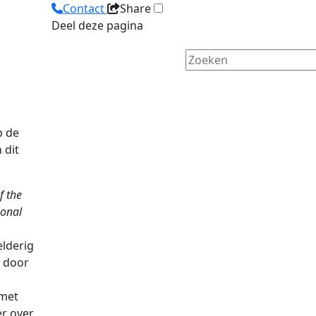
Contact
Share
Deel deze pagina
p de
 dit
f the
ional
lderig
n door
 met
r over