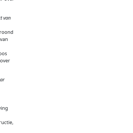
ct van
kroond
 van
oos
over
aar
wing
uctie,