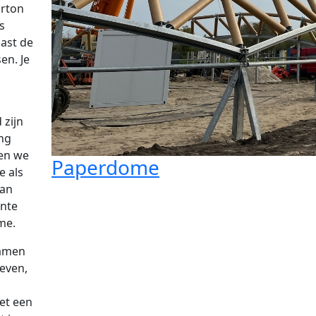
arton
s
ast de
en. Je
 zijn
ang
den we
Paperdome
e als
van
ente
me.
samen
ieven,
et een