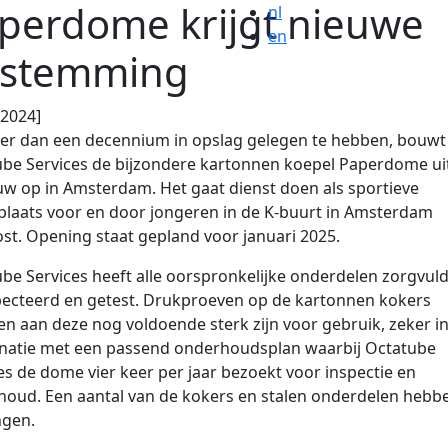
perdome krijgt nieuwe
nl
en
stemming
.2024]
er dan een decennium in opslag gelegen te hebben, bouwt
be Services de bijzondere kartonnen koepel Paperdome ui
w op in Amsterdam. Het gaat dienst doen als sportieve
laats voor en door jongeren in de K-buurt in Amsterdam
st. Opening staat gepland voor januari 2025.
be Services heeft alle oorspronkelijke onderdelen zorgvuld
ecteerd en getest. Drukproeven op de kartonnen kokers
n aan deze nog voldoende sterk zijn voor gebruik, zeker i
natie met een passend onderhoudsplan waarbij Octatube
es de dome vier keer per jaar bezoekt voor inspectie en
oud. Een aantal van de kokers en stalen onderdelen hebb
ngen.