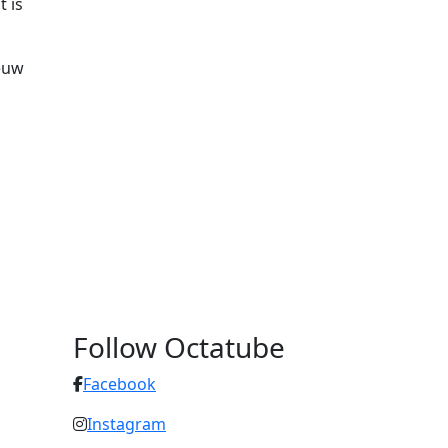
 is
euw
Follow Octatube
Facebook
Instagram