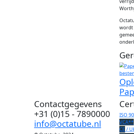
verrij
Worthy
Octatu
wordt 
gemeen
onder
Ger
Opl
Pa
Contactgegevens
Cer
+31 (0)15 - 7890000
ISO 9
info@octatube.nl
VCA**
CE
/ U