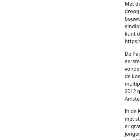
Met de
droog 
bouwt 
eindlo
kunt d
https
De Pap
eerste
vonden
de koe
multip
2012 g
Amste
In de 
met st
er gra
jonger