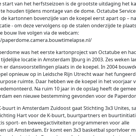
 start van het herfstseizoen is de grootste uitdaging het k
te houden tijdens montage van de dome. Octatube Service
de kartonnen bovenzijde van de koepel eerst apart op – na
catie - om deze vervolgens op de stalen onderzijde te plaats
e bouw live volgen via de webcam:
://paperdome.camera.bouwtimelapse.nl/
erdome was het eerste kartonproject van Octatube en had
 tijdelijke locatie in Amsterdam IJburg in 2003. Zes weken l
 er dansvoorstellingen plaats in de koepel. In 2004 bouw
pel opnieuw op in Leidsche Rijn Utrecht waar het fungeerd
urpose ruimte. Daar hebben we de koepel in het voorjaar 
edemonteerd. Na ruim 10 jaar in de opslag heeft de geme
rdam een nieuwe bestemming gevonden voor de Paperdo
K-buurt in Amsterdam Zuidoost gaat Stichting 3x3 Unites, 
ichting Hart voor de K-buurt, buurtpartners en buurtinitiat
tis sport- en beweegactiviteiten programmeren voor alle
en uit Amsterdam. Er komt een 3x3 basketbal sportvloer m