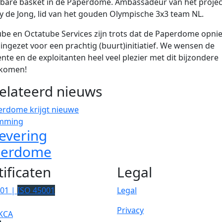
dbare basket in de Paperdome. Ambassadeur van het project
 de Jong, lid van het gouden Olympische 3x3 team NL.
be en Octatube Services zijn trots dat de Paperdome opni
ingezet voor een prachtig (buurt)initiatief. We wensen de
te en de exploitanten heel veel plezier met dit bijzondere
komen!
elateerd nieuws
evering
perdome
tificaten
Legal
001 |
ISO 45001
Legal
Privacy
KCA