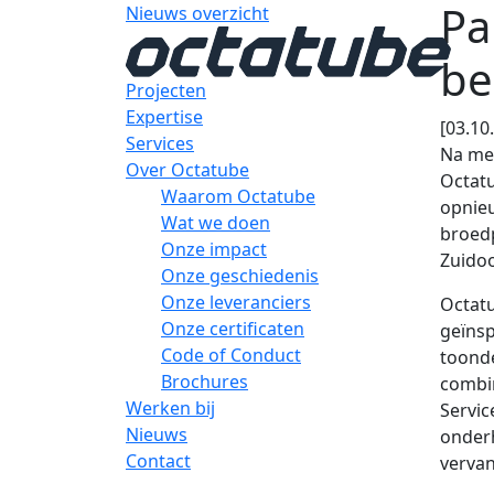
Pa
Nieuws overzicht
be
Projecten
Expertise
[03.10
Services
Na me
Over Octatube
Octatu
Waarom Octatube
opnieu
Wat we doen
broedp
Onze impact
Zuidoo
Onze geschiedenis
Onze leveranciers
Octatu
Onze certificaten
geïnsp
Code of Conduct
toonde
Brochures
combi
Werken bij
Servic
Nieuws
onderh
Contact
verva