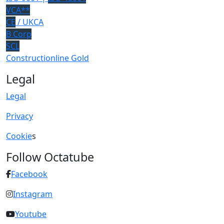
VCA**
CE
/ UKCA
B Corp
SCL
Constructionline Gold
Legal
Legal
Privacy
Cookie
s
Follow Octatube
Facebook
Instagram
Youtube