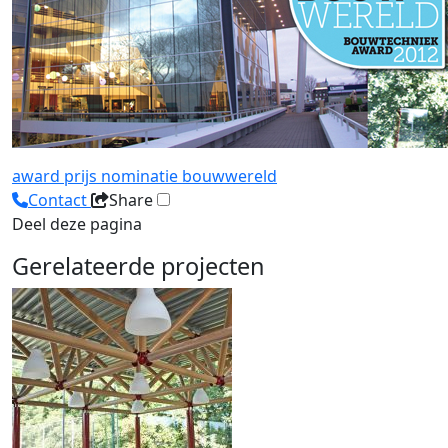
award
prijs
nominatie
bouwwereld
Contact
Share
Deel deze pagina
Gerelateerde projecten