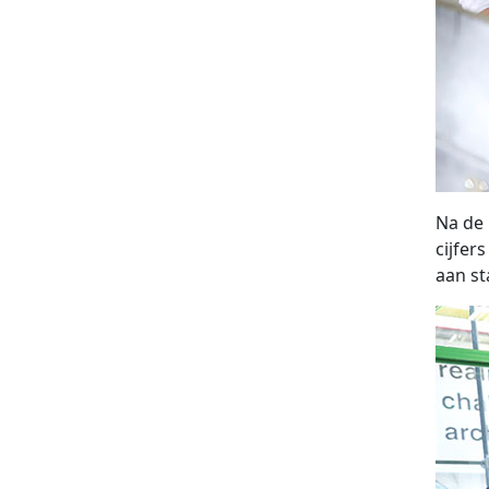
Na de 
cijfer
aan st