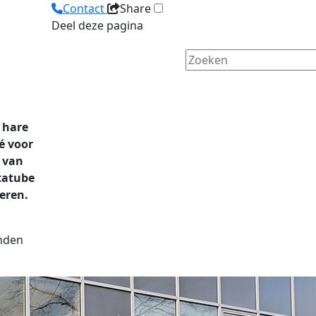
Contact
Share
Deel deze pagina
 hare
é voor
 van
tatube
eren.
onden