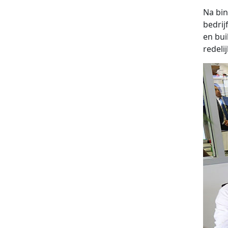
Na bin
bedrij
en bui
redeli