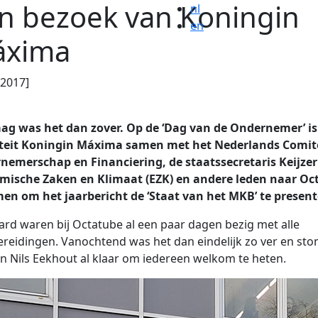
n bezoek van Koningin
nl
en
áxima
.2017]
ag was het dan zover. Op de ‘Dag van de Ondernemer’ is
teit Koningin Máxima samen met het Nederlands Comit
nemerschap en Financiering, de staatssecretaris Keijzer
mische Zaken en Klimaat (EZK) en andere leden naar Oc
en om het jaarbericht de ‘Staat van het MKB’ te present
ard waren bij Octatube al een paar dagen bezig met alle
reidingen. Vanochtend was het dan eindelijk zo ver en st
n Nils Eekhout al klaar om iedereen welkom te heten.