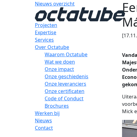
Ee
Nieuws overzicht
M
Projecten
Expertise
[17.11
Services
Over Octatube
Waarom Octatube
Vanda
Wat we doen
Majes
Onze impact
Onder
Onze geschiedenis
Econo
Onze leveranciers
gekom
Onze certificaten
Uitera
Code of Conduct
voorbe
Brochures
Mick e
Werken bij
Nieuws
Contact