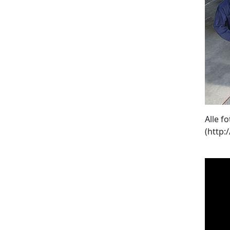
Alle f
(http: