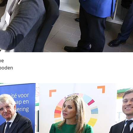
we
eboden