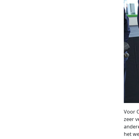
Voor O
zeer v
andere
het we