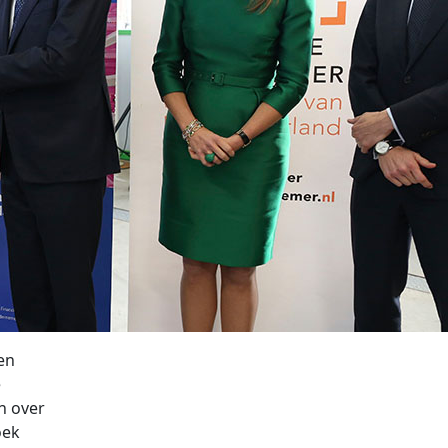
en
e
n over
oek