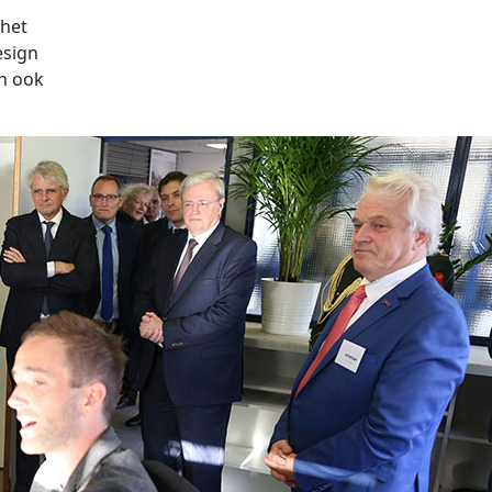
 het
esign
n ook